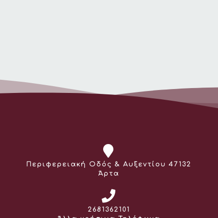
Διεύθυνση:
Περιφερειακή Οδός & Αυξεντίου 47132
Άρτα
Τηλέφωνο:
2681362101