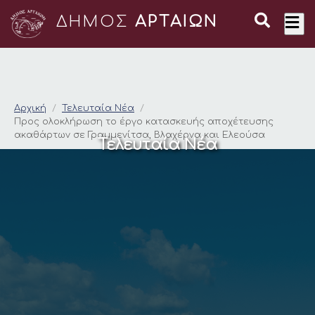
ΔΗΜΟΣ
ΑΡΤΑΙΩΝ
Προς ολοκλήρωση το
Αρχική
Τελευταία Νέα
Προς ολοκλήρωση το έργο κατασκευής αποχέτευσης
ακαθάρτων σε Γραμμενίτσα, Βλαχέρνα και Ελεούσα
Τελευταία Νέα