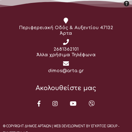
Διεύθυνση:
Περιφερειακή Οδός & Αυξεντίου 47132
Άρτα
Τηλέφωνο:
2681362101
Άλλα χρήσιμα Τηλέφωνα
Email:
dimos@arta.gr
Ακολουθείστε μας
© COPYRIGHT ΔΗΜΟΣ ΑΡΤΑΙΩΝ | WEB DEVELOPMENT BY ΕΓΚΡΙΤΟΣ GROUP -