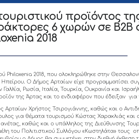
ουριστικού προϊόντος τη
ράκτορες 6 χωρών σε Β2Β 
oxenia 2018
ύ Philoxenia 2018, που ολοκληρώθηκε στην Θεσσαλον
 Ηπείρου. Ο Δήμος Αρταίων είχε προγραμματίσει συ
 Γαλλία, Ρωσία, Ιταλία, Τουρκία, Ουκρανία και Ισραή
οϊόν της Άρτας και το ενδιαφέρον που έδειξαν για 
ς Αρταίων Χρήστος Τσιρογιάννης, καθώς και ο Αντ
ουλος για θέματα τουρισμού Κώστας Χαρακλιάς και
νέτας, καθώς και ο υπάλληλος της Διεύθυνσης Τουρ
έλη του Πολιτιστικού Συλλόγου «Κωστηλάτα» τους οπ
κεμβρίου ο Δήμος θα συμμετέχει στην διεθνή έκθεση τ