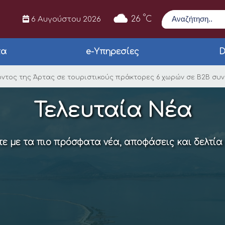
Αναζήτηση
°
26
C
6 Αυγούστου 2026
τα
e-Υπηρεσίες
D
τικού προϊόντος της
τος της Άρτας σε τουριστικούς πράκτορες 6 χωρών σε Β2Β συναν
Τελευταία Νέα
ε με τα πιο πρόσφατα νέα, αποφάσεις και δελτία