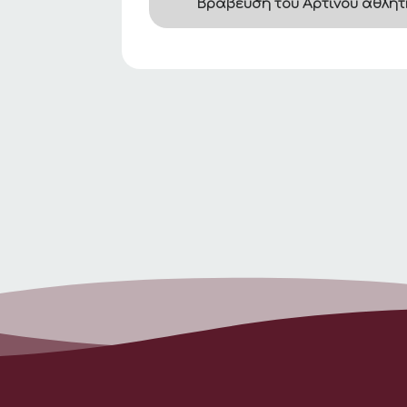
Βράβευση του Αρτινού αθλητ