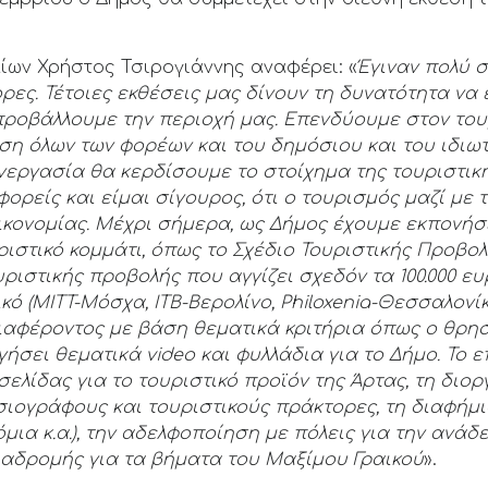
ίων Χρήστος Τσιρογιάννης αναφέρει: «
Έγιναν πολύ 
ρες. Τέτοιες εκθέσεις μας δίνουν τη δυνατότητα ν
προβάλλουμε την περιοχή μας. Επενδύουμε στον του
ση όλων των φορέων και του δημόσιου και του ιδιωτ
υνεργασία θα κερδίσουμε το στοίχημα της τουριστικ
φορείς και είμαι σίγουρος, ότι ο τουρισμός μαζί μ
ικονομίας. Μέχρι σήμερα, ως Δήμος έχουμε εκπονήσ
ιστικό κομμάτι, όπως το Σχέδιο Τουριστικής Προβολ
ριστικής προβολής που αγγίζει σχεδόν τα 100.000 ε
κό (MITT-Μόσχα, ITB-Βερολίνο, Philoxenia-Θεσσαλονί
ιαφέροντος με βάση θεματικά κριτήρια όπως ο θρησ
ήσει θεματικά video και φυλλάδια για το Δήμο. Το
σελίδας για το τουριστικό προϊόν της Άρτας, τη δι
σιογράφους και τουριστικούς πράκτορες, τη διαφήμι
ια κ.α.), την αδελφοποίηση με πόλεις για την ανάδ
ιαδρομής για τα βήματα του Μαξίμου Γραικού
».