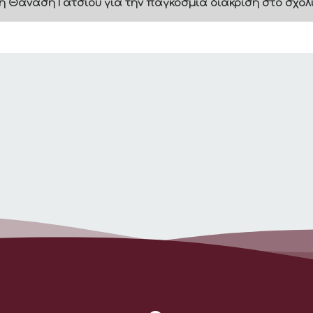
ή Θανάση Γάτσιου για την παγκόσμια διάκριση στο σχολ