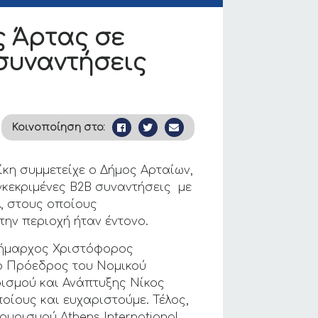
ς Άρτας σε
συναντήσεις
Κοινοποίηση στο:
ίκη συμμετείχε ο Δήμος Αρταίων,
γκεκριμένες Β2Β συναντήσεις με
λ, στους οποίους
την περιοχή ήταν έντονο.
ιδήμαρχος Χριστόφορος
 ο Πρόεδρος του Νομικού
ισμού και Ανάπτυξης Νίκος
οίους και ευχαριστούμε. Τέλος,
ουρισμού Athens International