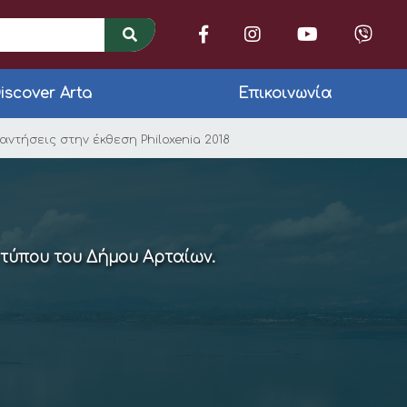
iscover Arta
Επικοινωνία
 Άρτας σε τουριστικο
τήσεις στην έκθεση Philoxenia 2018
 τύπου του Δήμου Αρταίων.