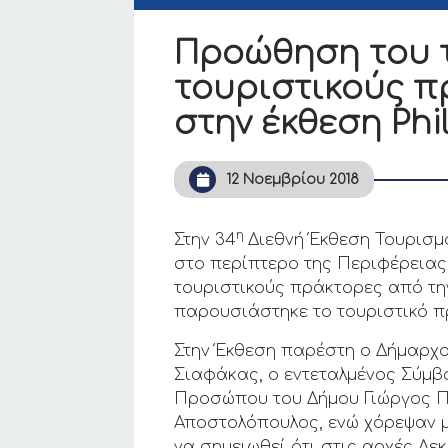
Προώθηση του τ
τουριστικούς π
στην έκθεση Phil
12 Νοεμβρίου 2018
η
Στην 34
Διεθνή Έκθεση Τουρισμο
στο περίπτερο της Περιφέρειας
τουριστικούς πράκτορες από την
παρουσιάστηκε το τουριστικό πρ
Στην Έκθεση παρέστη ο Δήμαρχο
Σιαφάκας, ο εντεταλμένος Σύμβ
Προσώπου του Δήμου Γιώργος Πα
Αποστολόπουλος, ενώ χόρεψαν μ
να σημειωθεί ότι στις αρχές Δε