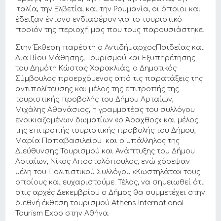
Ιταλία, την Ελβετία, και την Ρουμανία, οι όποιοι και
έδειξαν έντονο ενδιαφέρον για το τουριστικό
προϊόν της περιοχή μας που τους παρουσιάστηκε.
Στην Έκθεση παρέστη ο ΑντιδήμαρχοςΠαιδείας και
Δια Βίου Μάθησης, Τουρισμού και Εξυπηρέτησης
του Δημότη Κώστας Χαρακλιάς, ο Δημοτικός
Σύμβουλος προερχόμενος από τις παρατάξεις της
αντιπολίτευσης και μέλος της επιτροπής της
τουριστικής προβολής του Δήμου Αρταίων,
Μιχάλης Αθανάσιος, η γραμματέας του συλλόγου
ενοικιαζομένων δωματίων «ο Άραχθος» και μέλος
της επιτροπής τουριστικής προβολής του Δήμου,
Μαρία Παπαβασιλείου και ο υπάλληλος της
Διεύθυνσης Τουρισμού και Ανάπτυξης του Δήμου
Αρταίων, Νίκος Αποστολόπουλος, ενώ χόρεψαν
μέλη του Πολιτιστικού Συλλόγου «Κωστηλάτα» τους
οποίους και ευχαριστούμε. Τέλος, να σημειωθεί ότι
στις αρχές Δεκεμβρίου ο Δήμος θα συμμετέχει στην
διεθνή έκθεση τουρισμού Athens International
Tourism Expo στην Αθήνα.