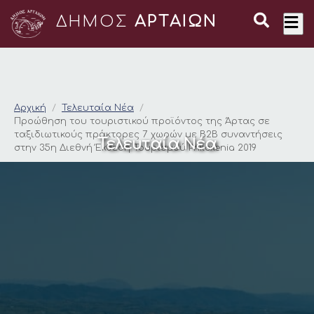
ΔΗΜΟΣ
ΑΡΤΑΙΩΝ
Προώθηση του τουρισ
Αρχική
Τελευταία Νέα
Προώθηση του τουριστικού προϊόντος της Άρτας σε
ταξιδιωτικούς πράκτορες 7 χωρών με Β2Β συναντήσεις
Τελευταία Νέα
στην 35η Διεθνή Έκθεση Τουρισμού Philoxenia 2019