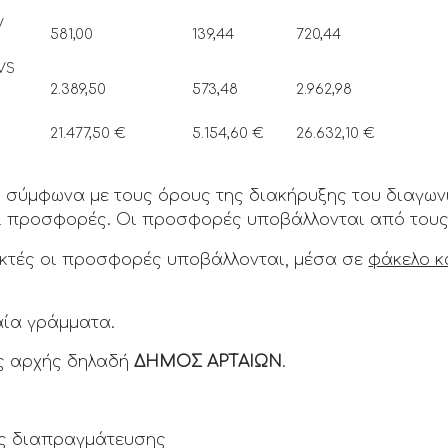
V
581,00
139,44
720,44
VS
2.389,50
573,48
2.962,98
21.477,50 €
5.154,60 €
26.632,10 €
 σύμφωνα με τους όρους της διακήρυξης του διαγω
ί προσφορές. Οι προσφορές υποβάλλονται από τους 
δεκτές οι προσφορές υποβάλλονται, μέσα σε
φάκελο κ
ία γράμματα.
ς αρχής δηλαδή
ΔΗΜΟΣ ΑΡΤΑΙΩΝ
.
ης διαπραγμάτευσης