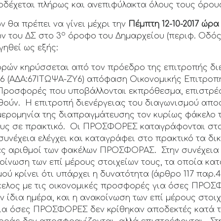
δέχεται πλήρως και ανεπιφύλακτα όλους τους όρους
θα πρέπει να γίνει μέχρι την
Πέμπτη 12-10-2017 ώρα 1
ο
ν του ΔΣ στο 3
όροφο του Δημαρχείου (περιφ. Οδός 
ηθεί ως εξής:
ρών κηρύσσεται από τον πρόεδρο της επιτροπής διε
2016 (ΑΔΑ:67ΙΤΩΨΑ-ΖΥ6) απόφαση Οικονομικής Επιτροπ
ροσφορές που υποβάλλονται εκπρόθεσμα, επιστρέφ
θούν. Η επιτροπή διενέργειας του διαγωνισμού απο
ημερομηνία της διαπραγμάτευσης τον κυρίως φάκελ
ους σε πρακτικό. Οι ΠΡΟΣΦΟΡΕΣ καταγράφονται στο
υνέχεια ελέγχει και καταγράφει στο πρακτικό τα δι
ες αριθμοί των φακέλων ΠΡΟΣΦΟΡΑΣ. Στην συνέχεια
οίνωση των επί μέρους στοιχείων τους, τα οποία κα
ύ κρίνει ότι υπάρχει η δυνατότητα (άρθρο 117 παρ.4 
κελος με τις οικονομικές προσφορές για όσες ΠΡΟ
 ίδια ημέρα, και η ανακοίνωση των επί μέρους στοι
Για όσες ΠΡΟΣΦΟΡΕΣ δεν κρίθηκαν αποδεκτές κατά 