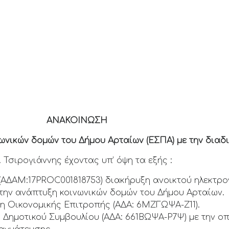
ΙΝΩΣΗ
ικών δομών του Δήμου Αρταίων (ΕΣΠΑ) με την διαδ
Τσιρογιάννης έχοντας υπ’ όψη τα εξής :
17 (ΑΔΑM:17PROC001818753) διακήρυξη ανοικτού ηλεκτρ
την ανάπτυξη κοινωνικών δομών του Δήμου Αρταίων.
ση Οικονομικής Επιτροπής (ΑΔΑ: 6ΜΖΓΩΨΑ-Ζ11).
η Δημοτικού Συμβουλίου (ΑΔΑ: 661ΒΩΨΑ-Ρ7Ψ) με την