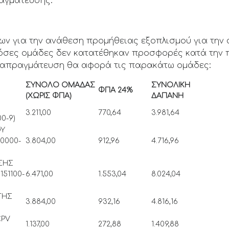
ραγμάτευσης.
ων για την ανάθεση προμήθειας εξοπλισμού για την
 όσες ομάδες δεν κατατέθηκαν προσφορές κατά την 
διαπραγμάτευση θα αφορά τις παρακάτω ομάδες:
ΣΥΝΟΛΟ ΟΜΑΔΑΣ
ΣΥΝΟΛΙΚΗ
ΦΠΑ 24%
(ΧΩΡΙΣ ΦΠΑ)
ΔΑΠΑΝΗ
3.211,00
770,64
3.981,64
-9)
ΟΥ
80000-
3.804,00
912,96
4.716,96
ΣΗΣ
51100-
6.471,00
1.553,04
8.024,04
ΓΗΣ
3.884,00
932,16
4.816,16
CPV
1.137,00
272,88
1.409,88