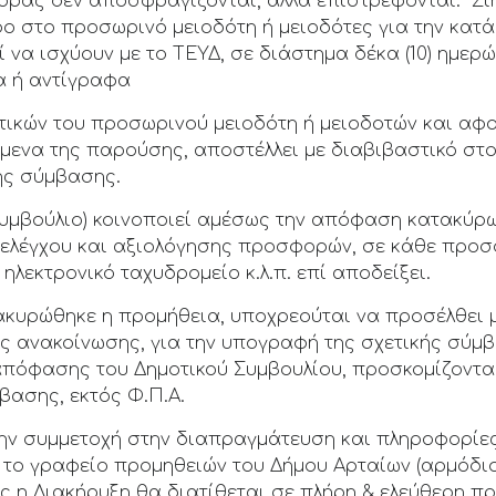
οράς δεν αποσφραγίζονται, αλλά επιστρέφονται. Στ
φο στο προσωρινό μειοδότη ή μειοδότες για την κατ
 να ισχύουν με το ΤΕΥΔ, σε διάστημα δέκα (10) ημερ
α ή αντίγραφα
τικών του προσωρινού μειοδότη ή μειοδοτών και αφο
μενα της παρούσης, αποστέλλει με διαβιβαστικό στο
ης σύμβασης.
υμβούλιο) κοινοποιεί αμέσως την απόφαση κατακύρω
ς ελέγχου και αξιολόγησης προσφορών, σε κάθε πρ
ηλεκτρονικό ταχυδρομείο κ.λ.π. επί αποδείξει.
κυρώθηκε η προμήθεια, υποχρεούται να προσέλθει μ
ης ανακοίνωσης, για την υπογραφή της σχετικής σύμ
απόφασης του Δημοτικού Συμβουλίου, προσκομίζοντας
βασης, εκτός Φ.Π.Α.
την συμμετοχή στην διαπραγμάτευση και πληροφορίες
 το γραφείο προμηθειών του Δήμου Αρταίων (αρμόδιο
σης η Διακήρυξη θα διατίθεται σε πλήρη & ελεύθερη 