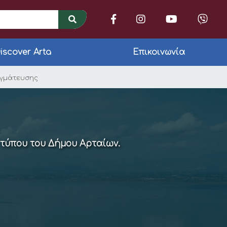
iscover Arta
Επικοινωνία
του Δήμου Αρταίων 
αγμάτευσης
 τύπου του Δήμου Αρταίων.