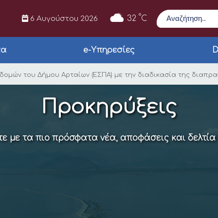
Αναζήτηση
°
32
C
6 Αυγούστου 2026
τα
e-Υπηρεσίες
D
ύ κοινωνικών δομών 
δομών του Δήμου Αρταίων (ΕΣΠΑ) με την διαδικασία της διαπρ
Προκηρύξεις
ε με τα πιο πρόσφατα νέα, αποφάσεις και δελτία