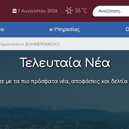
Αναζήτηση
°
35
C
7 Αυγούστου 2026
τα
e-Υπηρεσίες
D
σης για το Κτηματο
Κτηματολόγιο (ΕΝΗΜΕΡΩΜΕΝΟ)
Τελευταία Νέα
ε με τα πιο πρόσφατα νέα, αποφάσεις και δελτία