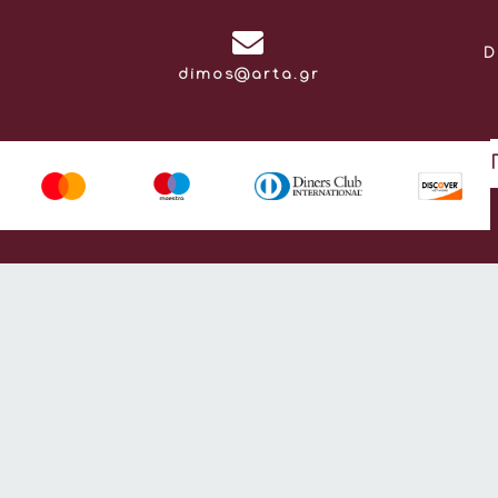
D
Email:
dimos@arta.gr