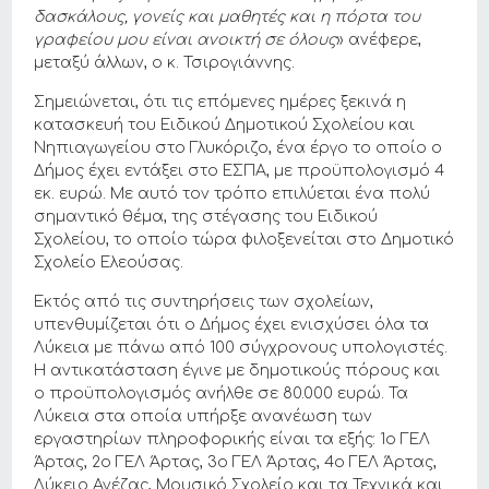
δασκάλους, γονείς και μαθητές και η πόρτα του
γραφείου μου είναι ανοικτή σε όλους
» ανέφερε,
μεταξύ άλλων, ο κ. Τσιρογιάννης.
Σημειώνεται, ότι τις επόμενες ημέρες ξεκινά η
κατασκευή του Ειδικού Δημοτικού Σχολείου και
Νηπιαγωγείου στο Γλυκόριζο, ένα έργο το οποίο ο
Δήμος έχει εντάξει στο ΕΣΠΑ, με προϋπολογισμό 4
εκ. ευρώ. Με αυτό τον τρόπο επιλύεται ένα πολύ
σημαντικό θέμα, της στέγασης του Ειδικού
Σχολείου, το οποίο τώρα φιλοξενείται στο Δημοτικό
Σχολείο Ελεούσας.
Εκτός από τις συντηρήσεις των σχολείων,
υπενθυμίζεται ότι ο Δήμος έχει ενισχύσει όλα τα
Λύκεια με πάνω από 100 σύγχρονους υπολογιστές.
Η αντικατάσταση έγινε με δημοτικούς πόρους και
ο προϋπολογισμός ανήλθε σε 80.000 ευρώ. Τα
Λύκεια στα οποία υπήρξε ανανέωση των
εργαστηρίων πληροφορικής είναι τα εξής: 1ο ΓΕΛ
Άρτας, 2ο ΓΕΛ Άρτας, 3ο ΓΕΛ Άρτας, 4ο ΓΕΛ Άρτας,
Λύκειο Ανέζας, Μουσικό Σχολείο και τα Τεχνικά και