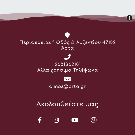
Διεύθυνση:
Περιφερειακή Οδός & Αυξεντίου 47132
Άρτα
Τηλέφωνο:
2681362101
Άλλα χρήσιμα Τηλέφωνα
Email:
dimos@arta.gr
Ακολουθείστε μας