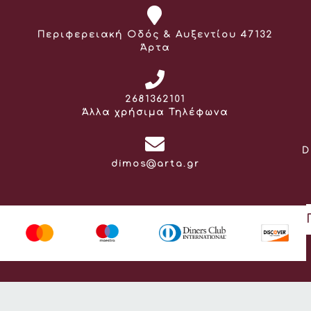
Διεύθυνση:
Περιφερειακή Οδός & Αυξεντίου 47132
Άρτα
Τηλέφωνο:
2681362101
Άλλα χρήσιμα Τηλέφωνα
D
Email:
dimos@arta.gr