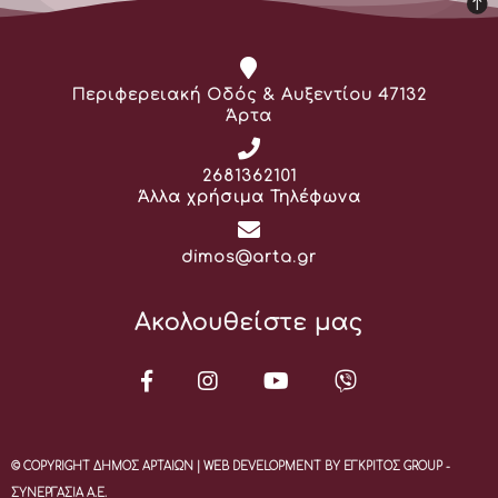
Διεύθυνση:
Περιφερειακή Οδός & Αυξεντίου 47132
Άρτα
Τηλέφωνο:
2681362101
Άλλα χρήσιμα Τηλέφωνα
Email:
dimos@arta.gr
Ακολουθείστε μας
© COPYRIGHT ΔΗΜΟΣ ΑΡΤΑΙΩΝ | WEB DEVELOPMENT BY ΕΓΚΡΙΤΟΣ GROUP -
ΣΥΝΕΡΓΑΣΙΑ Α.Ε.