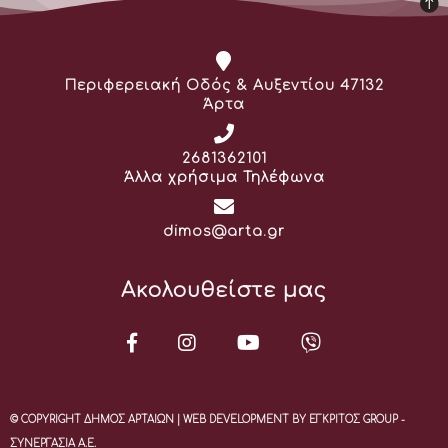
Διεύθυνση:
Περιφερειακή Οδός & Αυξεντίου 47132
Άρτα
Τηλέφωνο:
2681362101
Άλλα χρήσιμα Τηλέφωνα
Email:
dimos@arta.gr
Ακολουθείστε μας
© COPYRIGHT ΔΗΜΟΣ ΑΡΤΑΙΩΝ | WEB DEVELOPMENT BY ΕΓΚΡΙΤΟΣ GROUP -
ΣΥΝΕΡΓΑΣΙΑ Α.Ε.