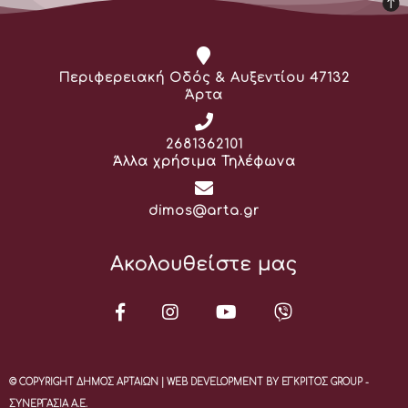
Διεύθυνση:
Περιφερειακή Οδός & Αυξεντίου 47132
Άρτα
Τηλέφωνο:
2681362101
Άλλα χρήσιμα Τηλέφωνα
Email:
dimos@arta.gr
Ακολουθείστε μας
© COPYRIGHT ΔΗΜΟΣ ΑΡΤΑΙΩΝ | WEB DEVELOPMENT BY ΕΓΚΡΙΤΟΣ GROUP -
ΣΥΝΕΡΓΑΣΙΑ Α.Ε.