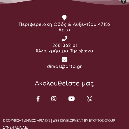
Διεύθυνση:
Περιφερειακή Οδός & Αυξεντίου 47132
Άρτα
Τηλέφωνο:
2681362101
Άλλα χρήσιμα Τηλέφωνα
Email:
dimos@arta.gr
Ακολουθείστε μας
© COPYRIGHT ΔΗΜΟΣ ΑΡΤΑΙΩΝ | WEB DEVELOPMENT BY ΕΓΚΡΙΤΟΣ GROUP -
ΣΥΝΕΡΓΑΣΙΑ Α.Ε.