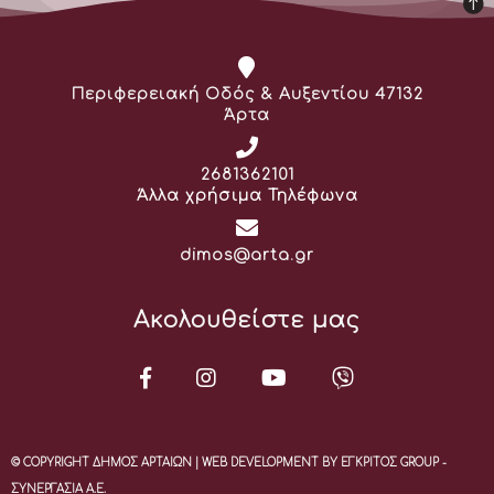
Διεύθυνση:
Περιφερειακή Οδός & Αυξεντίου 47132
Άρτα
Τηλέφωνο:
2681362101
Άλλα χρήσιμα Τηλέφωνα
Email:
dimos@arta.gr
Ακολουθείστε μας
© COPYRIGHT ΔΗΜΟΣ ΑΡΤΑΙΩΝ | WEB DEVELOPMENT BY ΕΓΚΡΙΤΟΣ GROUP -
ΣΥΝΕΡΓΑΣΙΑ Α.Ε.