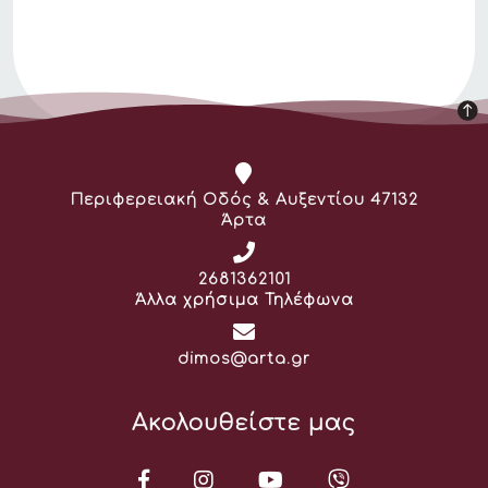
Διεύθυνση:
Περιφερειακή Οδός & Αυξεντίου 47132
Άρτα
Τηλέφωνο:
2681362101
Άλλα χρήσιμα Τηλέφωνα
Email:
dimos@arta.gr
Ακολουθείστε μας