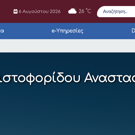
Αναζήτηση
°
26
C
6 Αυγούστου 2026
τα
e-Υπηρεσίες
D
τασία
ιστοφορίδου Αναστα