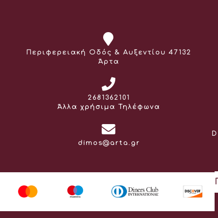
Διεύθυνση:
Περιφερειακή Οδός & Αυξεντίου 47132
Άρτα
Τηλέφωνο:
2681362101
Άλλα χρήσιμα Τηλέφωνα
D
Email:
dimos@arta.gr