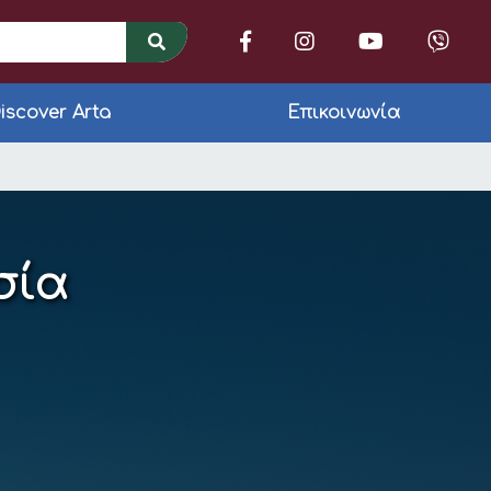
iscover Arta
Επικοινωνία
σία