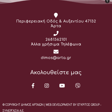
Διεύθυνση:
Περιφερειακή Οδός & Αυξεντίου 47132
Άρτα
Τηλέφωνο:
2681362101
Άλλα χρήσιμα Τηλέφωνα
Email:
dimos@arta.gr
Ακολουθείστε μας
© COPYRIGHT ΔΗΜΟΣ ΑΡΤΑΙΩΝ | WEB DEVELOPMENT BY ΕΓΚΡΙΤΟΣ GROUP -
ΣΥΝΕΡΓΑΣΙΑ Α.Ε.