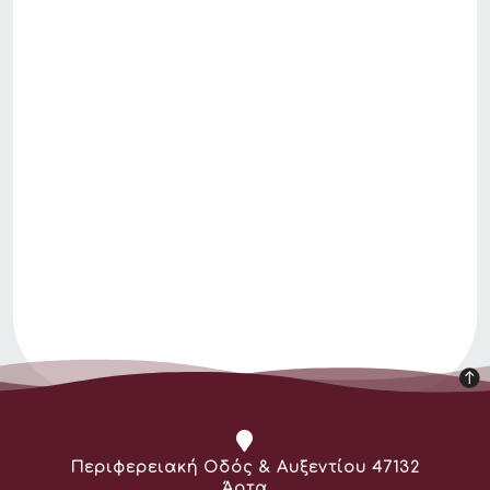
Διεύθυνση:
Περιφερειακή Οδός & Αυξεντίου 47132
Άρτα