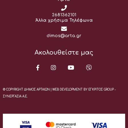
Τηλέφωνο:
2681362101
Άλλα χρήσιμα Τηλέφωνα
Email:
dimos@arta.gr
Ακολουθείστε μας
© COPYRIGHT ΔΗΜΟΣ ΑΡΤΑΙΩΝ | WEB DEVELOPMENT BY ΕΓΚΡΙΤΟΣ GROUP -
ΣΥΝΕΡΓΑΣΙΑ Α.Ε.