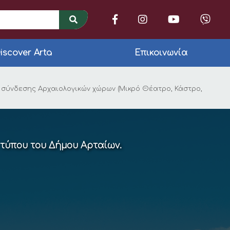
iscover Arta
Επικοινωνία
 μελέτης με τίτλο «
 σύνδεσης Αρχαιολογικών χώρων (Μικρό Θέατρο, Κάστρο,
 τύπου του Δήμου Αρταίων.