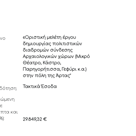
«Οριστική μελέτη έργου
ενο
δημιουργίας πολιτιστικών
διαδρομών σύνδεσης
Αρχαιολογικών χώρων (Μικρό
Θέατρο, Κάστρο,
Παρηγορήτισσα, Γεφύρι κ.α.)
στην πόλη της Άρτας
“
Τακτικά Έσοδα
δότηση:
μώμενη
με
πτα και
%):
29.849,32
€