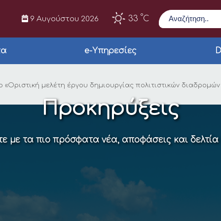
Αναζήτηση
°
33
C
9 Αυγούστου 2026
τα
e-Υπηρεσίες
D
 σύμβασης εκπόνησης
 «Οριστική μελέτη έργου δημιουργίας πολιτιστικών διαδρομών
Προκηρύξεις
ε με τα πιο πρόσφατα νέα, αποφάσεις και δελτία