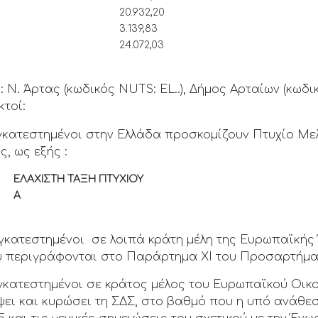
20.932,20
3.139,83
24.072,03
: Ν. Άρτας (κωδικός NUTS: EL..), Δήμος Αρταίων (κωδι
κτοί:
εγκατεστημένοι στην Ελλάδα προσκομίζουν Πτυχίο Με
ς, ως εξής :
ΕΛΑΧΙΣΤΗ ΤΑΞΗ ΠΤΥΧΙΟΥ
Α
εγκατεστημένοι σε λοιπά κράτη μέλη της Ευρωπαϊκής
 περιγράφονται στο Παράρτημα XI του Προσαρτήματος
γκατεστημένοι σε κράτος μέλος του Ευρωπαϊκού Οικο
ψει και κυρώσει τη ΣΔΣ, στο βαθμό που η υπό ανάθ