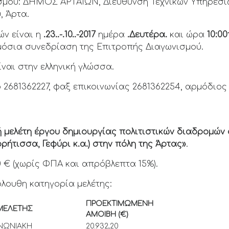
σμού: ΔΗΜΟΣ ΑΡΤΑΙΩΝ, Διεύθυνση Τεχνικών Υπηρεσιώ
, Άρτα.
ν είναι η
.23..-.10..-2017
ημέρα
.Δευτέρα.
και ώρα
10:00
μόσια συνεδρίαση της Επιτροπής Διαγωνισμού.
ναι στην ελληνική γλώσσα.
2681362227, φαξ επικοινωνίας 2681362254, αρμόδιος
ή μελέτη έργου δημιουργίας πολιτιστικών διαδρομώ
ήτισσα, Γεφύρι κ.α.) στην πόλη της Άρτας»
.
0 € (χωρίς ΦΠΑ και απρόβλεπτα 15%).
όλουθη κατηγορία μελέτης:
ΠΡΟΕΚΤΙΜΩΜΕΝΗ
ΜΕΛΕΤΗΣ
ΑΜΟΙΒΗ (€)
ΝΩΝΙΑΚΗ
20.932,20