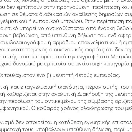
 5 και τις γενικές σημειώσεις του σχετικού με την Έ
που δεν εμπίπτουν στην προηγούμενη περίπτωση και 
Ένωση σε θέματα διαδικασιών ανάθεσης δημοσίων σ
γελματικού ή εμπορικού μητρώου. Στην περίπτωση πο
οιητικό μπορεί να αντικαθίσταται από ένορκη βεβαίω
νορκη βεβαίωση, από υπεύθυνη δήλωση του ενδιαφε
ς, συμβολαιογράφου ή αρμόδιου επαγγελματικού ή εμ
αι εγκατεστημένος ο οικονομικός φορέας ότι δεν τηρ
η αυτής που απορρέει από την εγγραφή στο Μητρώο 
χικό δυναμικό με εμπειρία σε αντίστοιχη κατηγορία μ
0: τουλάχιστον ένα (1) μελετητή 4ετούς εμπειρίας.
χνική και επαγγελματική ικανότητα, πέραν αυτής πο
ή καθορίζεται στην αναλυτική Διακήρυξη της μελέτη
ην περαίωση του αντικειμένου της σύμβασης ορίζεται
μφωνητικού. Ο καθαρός χρόνος ολοκλήρωσης του μελε
ωνισμό δεν απαιτείται η κατάθεση εγγυητικής επιστο
συμμετοχή τους υποβάλλουν υπεύθυνη δήλωση, περί 