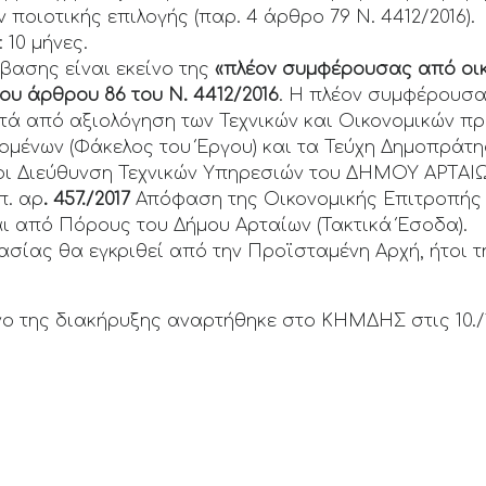
 ποιοτικής επιλογής (παρ. 4 άρθρο 79 Ν. 4412/2016).
10 μήνες.
βασης είναι εκείνο της
«πλέον συμφέρουσας από οι
ου άρθρου 86 του Ν. 4412/2016
. Η πλέον συμφέρουσα
τά από αξιολόγηση των Τεχνικών και Οικονομικών π
δομένων (Φάκελος του Έργου) και τα Τεύχη Δημοπράτ
ι Διεύθυνση Τεχνικών Υπηρεσιών του ΔΗΜΟΥ ΑΡΤΑΙΩΝ
π. αρ
. 457./2017
Απόφαση της Οικονομικής Επιτροπής
ι από Πόρους του Δήμου Αρταίων (Τακτικά Έσοδα).
σίας θα εγκριθεί από την Προϊσταμένη Αρχή, ήτοι τ
νο της διακήρυξης αναρτήθηκε στο ΚΗΜΔΗΣ στις 10./1