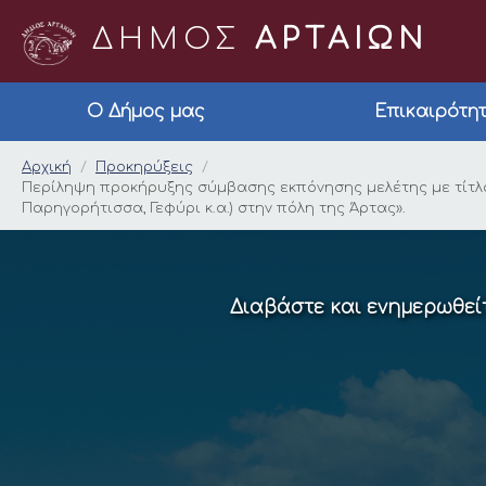
ΔΗΜΟΣ
ΑΡΤΑΙΩΝ
Ο Δήμος μας
Επικαιρότη
Περίληψη προκήρυξης
Αρχική
Προκηρύξεις
Περίληψη προκήρυξης σύμβασης εκπόνησης μελέτης με τίτλο
Παρηγορήτισσα, Γεφύρι κ.α.) στην πόλη της Άρτας».
Διαβάστε και ενημερωθείτ