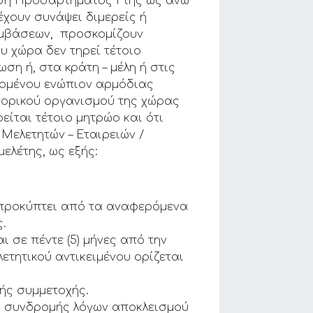
νωση Προσαρτήματος I της ως άνω
έχουν συνάψει διμερείς ή
υμβάσεων, προσκομίζουν
υ χώρα δεν τηρεί τέτοιο
ση ή, στα κράτη – μέλη ή στις
ρομένου ενώπιον αρμόδιας
πορικού οργανισμού της χώρας
είται τέτοιο μητρώο και ότι
Μελετητών – Εταιρειών /
ελέτης, ως εξής:
υ προκύπτει από τα αναφερόμενα
ς.
 σε πέντε (5) μήνες από την
τητικού αντικειμένου ορίζεται
λής συμμετοχής.
μη συνδρομής λόγων αποκλεισμού