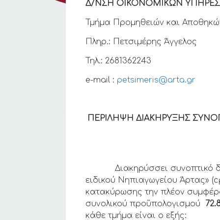
Δ/ΝΣΗ ΟΙΚΟΝΟΜΙΚΩΝ ΥΠΗΡΕΣ
Τμήμα Προμηθειών και Αποθηκώ
Πληρ.: Πετσιμέρης Άγγελος
Τηλ.: 2681362243
e-mail :
petsimeris@arta.gr
ΠΕΡΙΛΗΨΗ ΔΙΑΚΗΡΥΞΗΣ ΣΥΝΟΠ
Διακηρύσσει συνοπτικό διαγω
ειδικού Νηπιαγωγείου Άρτας» (cpv
κατακύρωσης την πλέον συμφέρο
συνολικού προϋπολογισμού
72.
κάθε τμήμα είναι ο εξής: