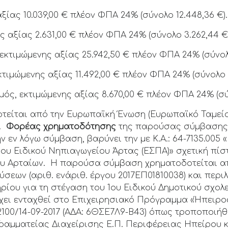
ίας 10.039,00 € πλέον ΦΠΑ 24% (σύνολο 12.448,36 €).
 αξίας 2.631,00 € πλέον ΦΠΑ 24% (σύνολο 3.262,44 €)
εκτιμώμενης αξίας 25.942,50 € πλέον ΦΠΑ 24% (σύνολο
ιμώμενης αξίας 11.492,00 € πλέον ΦΠΑ 24% (σύνολο 1
ός, εκτιμώμενης αξίας 8.670,00 € πλέον ΦΠΑ 24% (σύν
είται από την Ευρωπαϊκή Ένωση (Ευρωπαϊκό Ταμεί
ς.
Φορέας χρηματοδότησης
της παρούσας σύμβασης 
ν εν λόγω σύμβαση, βαρύνει την με Κ.Α.: 64-7135.005
 1ου Ειδικού Νηπιαγωγείου Άρτας (ΕΣΠΑ)» σχετική π
μου Αρταίων. Η παρούσα σύμβαση χρηματοδοτείται α
εων (αριθ. ενάριθ. έργου 2017ΕΠ01810038) και περι
ρίου για τη στέγαση του 1ου Ειδικού Δημοτικού σχολε
χει ενταχθεί στο Επιχειρησιακό Πρόγραμμα «Ήπειρος
100/14-09-2017 (ΑΔΑ: 6ΘΣΕ7Λ9-Β43) όπως τροποποιήθη
 Γραμματείας Διαχείρισης Ε.Π. Περιφέρειας Ηπείρου κ