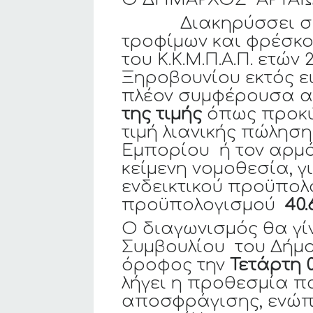
Διακηρύσσει συνοπ
τροφίμων και φρέσκο
του Κ.Κ.Μ.Π.Α.Π. ετών
Ξηροβουνίου εκτός ε
πλέον συμφέρουσα α
της τιμής
όπως προκύ
τιμή λιανικής πώλησ
Εμπορίου ή τον αρμό
κείμενη νομοθεσία, για 
ενδεικτικού προϋπολογι
προϋπολογισμού
40.
Ο διαγωνισμός θα γί
Συμβουλίου του Δήμο
όροφος την
Τετάρτη 0
λήγει η προθεσμία π
αποσφράγισης, ενώπ