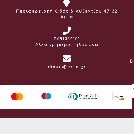
Διεύθυνση:
Περιφερειακή Οδός & Αυξεντίου 47132
Άρτα
Τηλέφωνο:
2681362101
Άλλα χρήσιμα Τηλέφωνα
D
Email:
dimos@arta.gr