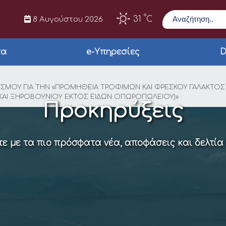
Αναζήτηση
°
31
C
8 Αυγούστου 2026
τα
e-Υπηρεσίες
D
Σ ΕΠΑΝΑΛΗΠΤΙΚΟΥ ΣΥ
ΣΜΟΥ ΓΙΑ ΤΗΝ «ΠΡΟΜΗΘΕΙΑ ΤΡΟΦΙΜΩΝ ΚΑΙ ΦΡΕΣΚΟΥ ΓΑΛΑΚΤΟΣ Δ
ΩΝ ΚΑΙ ΞΗΡΟΒΟΥΝΙΟΥ ΕΚΤΟΣ ΕΙΔΩΝ ΟΠΩΡΟΠΩΛΕΙΟΥ)»
Προκηρύξεις
ε με τα πιο πρόσφατα νέα, αποφάσεις και δελτία