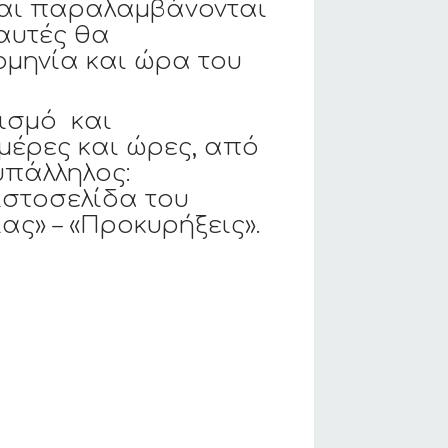
και παραλαμβάνονται
αυτές θα
ομηνία και ώρα του
νισμό και
ημέρες και ώρες, από
υπάλληλος:
 ιστοσελίδα του
ς» – «Προκυρήξεις».