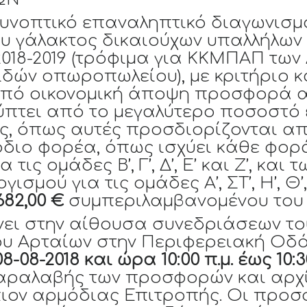
τικό επαναληπτικό διαγωνισμό 
υ γάλακτος δικαιούχων υπαλλήλων
 2018-2019 (τρόφιμα για ΚΚΜΠΑΠ των
ιδών οπωροπωλείου), με κριτήριο 
πό οικονομική άποψη προσφορά 
πτει από το μεγαλύτερο ποσοστό 
ης, όπως αυτές προσδιορίζονται α
διο φορέα, όπως ισχύει κάθε φορά
τις ομάδες Β’, Γ’, Δ’, Ε’ και Ζ’, και 
σμού για τις ομάδες Α’, ΣΤ’, Η’, Θ’,
682,00 €
συμπεριλαμβανομένου του
νει στην αίθουσα συνεδριάσεων το
υ Αρταίων στην Περιφερειακή Οδό 
8-08-2018 και ώρα 10:00 π.μ.
έως 10:30
αραλαβής των προσφορών και αρχί
ιον αρμόδιας Επιτροπής. Οι προσ