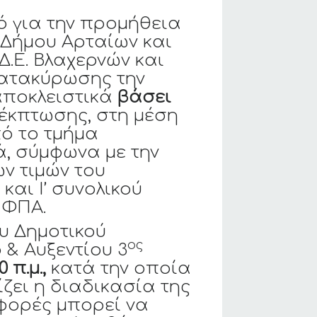
για την προμήθεια
 Δήμου Αρταίων και
 Δ.Ε. Βλαχερνών και
κατακύρωσης την
αποκλειστικά
βάσει
έκπτωσης, στη μέση
πό το τμήμα
, σύμφωνα με την
των τιμών του
 και Ι’ συνολικού
 ΦΠΑ.
υ Δημοτικού
ος
& Αυξεντίου 3
 π.μ.,
κατά την οποία
ζει η διαδικασία της
φορές μπορεί να