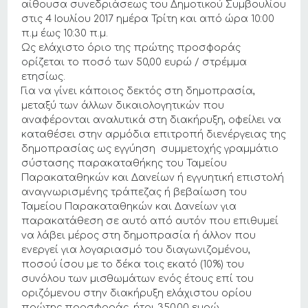
αίθουσα συνεδριάσεως του Δημοτικού Συμβουλίου
στις 4 Ιουλίου 2017 ημέρα Τρίτη και από ώρα 10:00
π.μ έως 10:30 π.μ.
Ως ελάχιστο όριο της πρώτης προσφοράς
ορίζεται το ποσό των 50,00 ευρώ / στρέμμα
ετησίως.
Για να γίνει κάποιος δεκτός στη δημοπρασία,
μεταξύ των άλλων δικαιολογητικών που
αναφέρονται αναλυτικά στη διακήρυξη, οφείλει να
καταθέσει στην αρμόδια επιτροπή διενέργειας της
δημοπρασίας ως εγγύηση συμμετοχής γραμμάτιο
σύστασης παρακαταθήκης του Ταμείου
Παρακαταθηκών και Δανείων ή εγγυητική επιστολή
αναγνωρισμένης τράπεζας ή βεβαίωση του
Ταμείου Παρακαταθηκών και Δανείων για
παρακατάθεση σε αυτό από αυτόν που επιθυμεί
να λάβει μέρος στη δημοπρασία ή άλλον που
ενεργεί για λογαριασμό του διαγωνιζομένου,
ποσού ίσου με το δέκα τοις εκατό (10%) του
συνόλου των μισθωμάτων ενός έτους επί του
οριζόμενου στην διακήρυξη ελάχιστου ορίου
πρώτης προσφοράς, ήτοι 350,00 ευρώ.