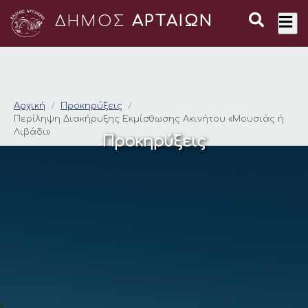
ΔΗΜΟΣ
ΑΡΤΑΙΩΝ
Περίληψη Διακήρυξη
Αρχική
Προκηρύξεις
Περίληψη Διακήρυξης Εκμίσθωσης Ακινήτου «Μουσιάς ή
Λιβάδι»
Προκηρύξεις