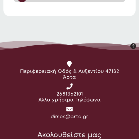
Διεύθυνση:
Περιφερειακή Οδός & Αυξεντίου 47132
Άρτα
Τηλέφωνο:
2681362101
Άλλα χρήσιμα Τηλέφωνα
Email:
dimos@arta.gr
Ακολουθείστε μας