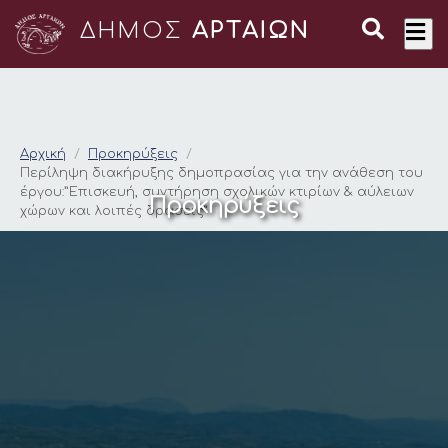
ΔΗΜΟΣ
ΑΡΤΑΙΩΝ
Περίληψη διακήρυξης
Αρχική
Προκηρύξεις
Περίληψη διακήρυξης δημοπρασίας για την ανάθεση του
έργου:”Επισκευή, συντήρηση σχολικών κτιρίων & αύλειων
Προκηρύξεις
χώρων και λοιπές δράσεις”