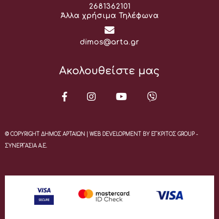
Τηλέφωνο:
2681362101
Άλλα χρήσιμα Τηλέφωνα
Email:
dimos@arta.gr
Ακολουθείστε μας
© COPYRIGHT ΔΗΜΟΣ ΑΡΤΑΙΩΝ | WEB DEVELOPMENT BY ΕΓΚΡΙΤΟΣ GROUP -
ΣΥΝΕΡΓΑΣΙΑ Α.Ε.