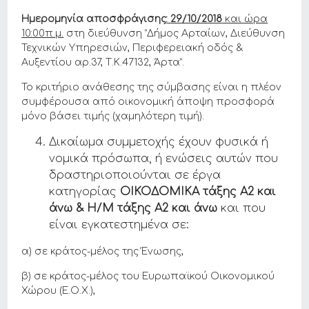
Ημερομηνία αποσφράγισης
:
29/10/2018
και ώρα
10:00π.μ.
στη διεύθυνση “Δήμος Αρταίων, Διεύθυνση
Τεχνικών Υπηρεσιών, Περιφερειακή οδός &
Αυξεντίου αρ.37, Τ.Κ.47132, Άρτα”.
Το κριτήριο ανάθεσης της σύμβασης είναι η πλέον
συμφέρουσα από οικονομική άποψη προσφορά
μόνο βάσει τιμής (χαμηλότερη τιμή).
Δικαίωμα συμμετοχής έχουν φυσικά ή
νομικά πρόσωπα, ή ενώσεις αυτών που
δραστηριοποιούνται σε έργα
κατηγορίας
ΟΙΚΟΔΟΜΙΚΑ τάξης Α2 και
άνω & Η/Μ τάξης Α2 και άνω
και που
είναι εγκατεστημένα σε:
α) σε κράτος-μέλος της Ένωσης,
β) σε κράτος-μέλος του Ευρωπαϊκού Οικονομικού
Χώρου (Ε.Ο.Χ.),