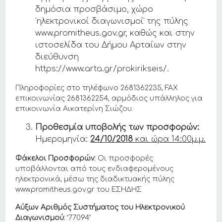
δημόσια προσβάσιμο, χώρο
‘ηλεκτρονικοί διαγωνισμοί’ της πύλης
www.promitheus.gov.gr, καθώς και στην
ιστοσελίδα του Δήμου Αρταίων στην
διεύθυνση
https://www.arta.gr/prokirikseis/.
Πληροφορίες στο τηλέφωνο 2681362235, FAX
επικοινωνίας 2681362254, αρμόδιος υπάλληλος για
επικοινωνία Αικατερίνη Σιώζου.
Προθεσμία υποβολής των προσφορών:
Ημερομηνία:
24/10/2018
και ώρα 14:00μ.μ.
Φάκελοι Προσφορών:
Οι προσφορές
υποβάλλονται από τους ενδιαφερομένους
ηλεκτρονικά, μέσω της διαδικτυακής πύλης
www.promitheus.gov.gr του ΕΣΗΔΗΣ
Αύξων Αριθμός Συστήματος του Ηλεκτρονικού
Διαγωνισμού:
“77094”