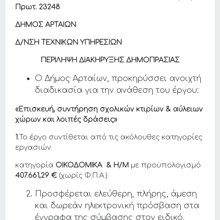
Πρωτ. 23248
ΔΗΜΟΣ ΑΡΤΑΙΩΝ
Δ/ΝΣΗ ΤΕΧΝΙΚΩΝ ΥΠΗΡΕΣΙΩΝ
ΠΕΡΙΛΗΨΗ ΔΙΑΚΗΡΥΞΗΣ ΔΗΜΟΠΡΑΣΙΑΣ
Ο Δήμος Αρταίων, προκηρύσσει ανοιχτή
διαδικασία για την ανάθεση του έργου:
«
Επισκευή, συντήρηση σχολικών κτιρίων & αύλειων
χώρων και λοιπές δράσεις
»
1.
Το έργο συντίθεται από τις ακόλουθες κατηγορίες
εργασιών:
κατηγορία
ΟΙΚΟΔΟΜΙΚΑ & Η/Μ
με προϋπολογισμό
407.661,29
€
(χωρίς Φ.Π.Α.)
Προσφέρεται ελεύθερη, πλήρης, άμεση
και δωρεάν ηλεκτρονική πρόσβαση στα
έγγραφα της σύμβασης στον ειδικό,