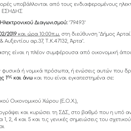
ρές υποβάλλονται από τους ενδιαφερομένους ηλεκτ
ου ΕΣΗΔΗΣ
Ηλεκτρονικού Διαγωνισμού:
“79493”
02/2019
και ώρα 10:00π.μ.
στη διεύθυνση “Δήμος Αρταί
Αυξεντίου αρ.37, Τ.Κ.47132, Άρτα”.
ασης είναι η πλέον συμφέρουσα από οικονομική άπ
ν φυσικά ή νομικά πρόσωπα, ή ενώσεις αυτών που δ
ης
ς 1
και άνω
και που είναι εγκατεστημένα σε:
κού Οικονομικού Χώρου (Ε.Ο.Χ.),
υπογράψει και κυρώσει τη ΣΔΣ, στο βαθμό που η υπό
1, 2, 4 και 5 και τις γενικές σημειώσεις του σχετικ
αι