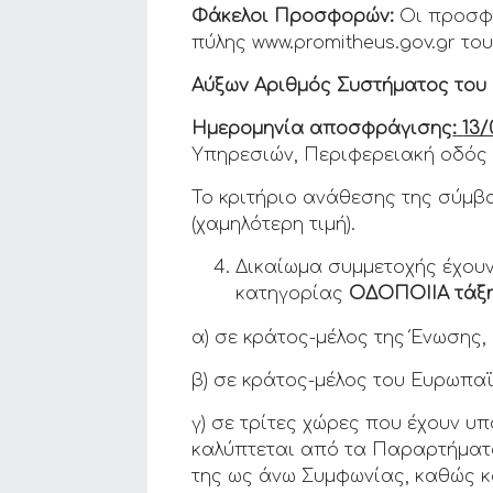
Φάκελοι Προσφορών:
Οι προσφο
πύλης www.promitheus.gov.gr τ
Αύξων Αριθμός Συστήματος του 
Ημερομηνία αποσφράγισης
:
13/
Υπηρεσιών, Περιφερειακή οδός & 
Το κριτήριο ανάθεσης της σύμβ
(χαμηλότερη τιμή).
Δικαίωμα συμμετοχής έχου
κατηγορίας
ΟΔΟΠΟΙΙΑ τάξη
α) σε κράτος-μέλος της Ένωσης,
β) σε κράτος-μέλος του Ευρωπαϊ
γ) σε τρίτες χώρες που έχουν 
καλύπτεται από τα Παραρτήματα 
της ως άνω Συμφωνίας, καθώς κ