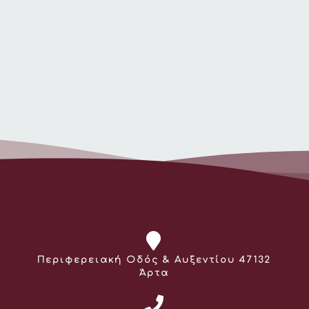
Διεύθυνση:
Περιφερειακή Οδός & Αυξεντίου 47132
Άρτα