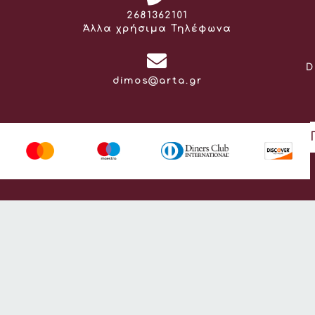
Τηλέφωνο:
2681362101
Άλλα χρήσιμα Τηλέφωνα
D
Email:
dimos@arta.gr