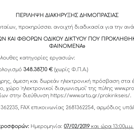
ΠΕΡΙΛΗΨΗ ΔΙΑΚΗΡΥΞΗΣ ΔΗΜΟΠΡΑΣΙΑΣ
ταίων, προκηρύσσει ανοιχτή διαδικασία για την ανά
ΩΝ ΚΑΙ ΦΘΟΡΩΝ ΟΔΙΚΟΥ ΔΙΚΤΥΟΥ ΠΟΥ ΠΡΟΚΛΗΘΗΚ
ΦΑΙΝΟΜΕΝΑ»
όλουθες κατηγορίες εργασιών:
ολογισμό
348.387,10
€
(χωρίς Φ.Π.Α.)
ήρης, άμεση και δωρεάν ηλεκτρονική πρόσβαση στα
, χώρο ‘ηλεκτρονικοί διαγωνισμοί’ της πύλης www.pro
ν στην διεύθυνση https://www.arta.gr/prokirikseis/.
62235, FAX επικοινωνίας 2681362254, αρμόδιος υπάλ
προσφορών:
Ημερομηνία:
07/02/2019
και ώρα 13:00μ.μ.