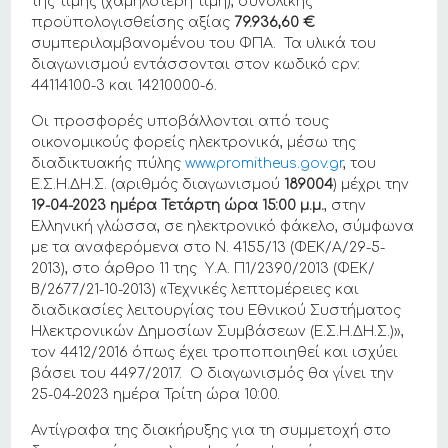
της τιμής (χαμηλότερη τιμή), συνολικής
προϋπολογισθείσης αξίας
79.936,60 €
συμπεριλαμβανομένου του ΦΠΑ. Τα υλικά του
διαγωνισμού εντάσσονται στον κωδικό cpv:
44114100-3 και 14210000-6.
Οι προσφορές υποβάλλονται από τους
οικονομικούς φορείς ηλεκτρονικά, μέσω της
διαδικτυακής πύλης
www.promitheus.gov.gr
, του
Ε.Σ.Η.ΔΗ.Σ. (αριθμός διαγωνισμού
189004
) μέχρι την
19-04-2023 ημέρα Τετάρτη ώρα 15:00 μ.μ.
, στην
Ελληνική γλώσσα, σε ηλεκτρονικό φάκελο, σύμφωνα
με τα αναφερόμενα στο Ν. 4155/13 (ΦΕΚ/Α/29-5-
2013), στο άρθρο 11 της Υ.Α. Π1/2390/2013 (ΦΕΚ/
Β/2677/21-10-2013) «Τεχνικές λεπτομέρειες και
διαδικασίες λειτουργίας του Εθνικού Συστήματος
Ηλεκτρονικών Δημοσίων Συμβάσεων (Ε.Σ.Η.ΔΗ.Σ.)»,
τον 4412/2016 όπως έχει τροποποιηθεί και ισχύει
βάσει του 4497/2017. Ο διαγωνισμός θα γίνει την
25-04-2023 ημέρα Τρίτη ώρα 10:00.
Αντίγραφα της διακήρυξης για τη συμμετοχή στο