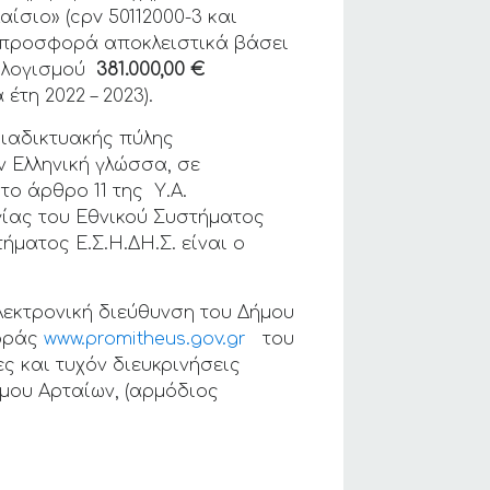
αίσιο» (cpv 50112000-3 και
η προσφορά αποκλειστικά βάσει
πολογισμού
381.000,00 €
έτη 2022 – 2023).
διαδικτυακής πύλης
ην Ελληνική γλώσσα, σε
το άρθρο 11 της Υ.Α.
ργίας του Εθνικού Συστήματος
ήματος Ε.Σ.Η.ΔΗ.Σ. είναι ο
λεκτρονική διεύθυνση του Δήμου
φοράς
www.promitheus.gov.gr
του
ς και τυχόν διευκρινήσεις
μου Αρταίων, (αρμόδιος