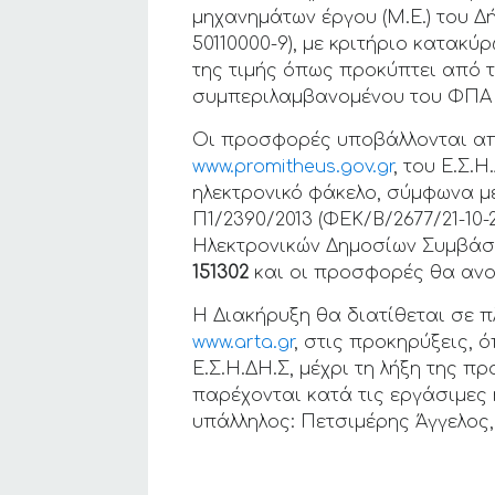
μηχανημάτων έργου (Μ.Ε.) του Δή
50110000-9), με κριτήριο κατα
της τιμής όπως προκύπτει από
συμπεριλαμβανομένου του ΦΠΑ (1.1
Οι προσφορές υποβάλλονται από
www.promitheus.gov.gr
, του Ε.Σ.Η
ηλεκτρονικό φάκελο, σύμφωνα με
Π1/2390/2013 (ΦΕΚ/Β/2677/21-10-
Ηλεκτρονικών Δημοσίων Συμβάσεω
151302
και οι προσφορές θα ανο
Η Διακήρυξη θα διατίθεται σε 
www.arta.gr
, στις προκηρύξεις,
Ε.Σ.Η.ΔΗ.Σ, μέχρι τη λήξη της 
παρέχονται κατά τις εργάσιμες
υπάλληλος: Πετσιμέρης Άγγελος,