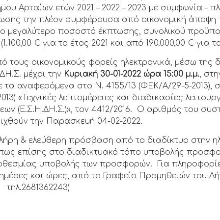
μου Αρταίων ετών 2021 – 2022 – 2023 με συμφωνία – πλ
κύρωσης την πλέον συμφέρουσα από οικονομική άποψ
 το μεγαλύτερο ποσοστό έκπτωσης, συνολικού προϋ
00,00 € για το έτος 2021 και από 190.000,00 € για τα 
 τους οικονομικούς φορείς ηλεκτρονικά, μέσω της 
.ΔΗ.Σ. μέχρι την
Κυριακή 30-01-2022 ώρα 15:00 μ.μ.
, στ
 τα αναφερόμενα στο Ν. 4155/13 (ΦΕΚ/Α/29-5-2013), σ
2013) «Τεχνικές λεπτομέρειες και διαδικασίες λειτου
ν (Ε.Σ.Η.ΔΗ.Σ.)», τον 4412/2016. Ο αριθμός του συστ
ιχθούν την Παρασκευή 04-02-2022.
πλήρη & ελεύθερη πρόσβαση από το διαδίκτυο στην η
 όπως επίσης στο διαδικτυακό τόπο υποβολής προσ
προθεσμίας υποβολής των προσφορών. Για πληροφορίε
 ημέρες και ώρες, από το Γραφείο Προμηθειών του Δή
 τηλ.2681362243)