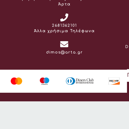
Άρτα
Τηλέφωνο:
2681362101
Άλλα χρήσιμα Τηλέφωνα
D
Email:
dimos@arta.gr