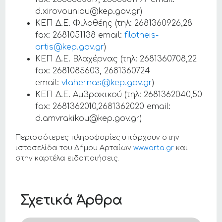
d.xirovouniou@kep.gov.gr)
ΚΕΠ Δ.Ε. Φιλοθέης (τηλ: 2681360926,28
fax: 2681051138 email:
filotheis-
artis@kep.gov.gr
)
ΚΕΠ Δ.Ε. Βλαχέρνας (τηλ: 2681360708,22
fax: 2681085603, 2681360724
email:
vlahernas@kep.gov.gr
)
ΚΕΠ Δ.Ε. Αμβρακικού (τηλ: 2681362040,50
fax: 2681362010,2681362020 email:
d.amvrakikou@kep.gov.gr)
Περισσότερες πληροφορίες υπάρχουν στην
ιστοσελίδα του Δήμου Αρταίων
www.arta.gr
και
στην καρτέλα ειδοποιήσεις.
Σχετικά Άρθρα