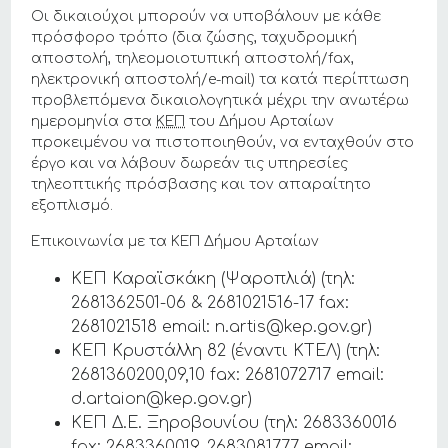
Οι δικαιούχοι μπορούν να υποβάλουν με κάθε
πρόσφορο τρόπο (δια ζώσης, ταχυδρομική
αποστολή, τηλεομοιοτυπική αποστολή/fax,
ηλεκτρονική αποστολή/e-mail) τα κατά περίπτωση
προβλεπόμενα δικαιολογητικά μέχρι την ανωτέρω
ημερομηνία στα
ΚΕΠ
του Δήμου Αρταίων
προκειμένου να πιστοποιηθούν, να ενταχθούν στο
έργο και να λάβουν δωρεάν τις υπηρεσίες
τηλεοπτικής πρόσβασης και τον απαραίτητο
εξοπλισμό.
Επικοινωνία με τα ΚΕΠ Δήμου Αρταίων
ΚΕΠ Καραϊσκάκη (Ψαροπλιά) (τηλ:
2681362501-06 & 2681021516-17 fax:
2681021518 email: n.artis@kep.gov.gr)
ΚΕΠ Κρυστάλλη 82 (έναντι ΚΤΕΛ) (τηλ:
2681360200,09,10 fax: 2681072717 email:
d.artaion@kep.gov.gr)
ΚΕΠ Δ.Ε. Ξηροβουνίου (τηλ: 2683360016
fax: 2683360019, 2683081777 email: