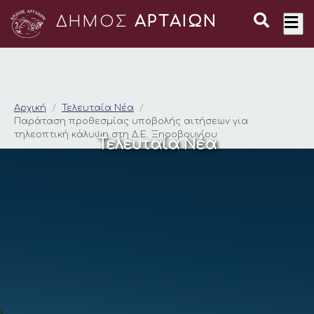
ΔΗΜΟΣ
ΑΡΤΑΙΩΝ
Παράταση προθεσμία
Αρχική
Τελευταία Νέα
Παράταση προθεσμίας υποβολής αιτήσεων για
τηλεοπτική κάλυψη στη Δ.Ε. Ξηροβουνίου
Τελευταία Νέα