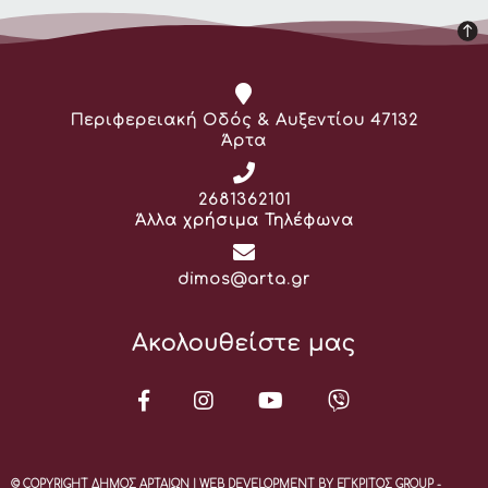
Διεύθυνση:
Περιφερειακή Οδός & Αυξεντίου 47132
Άρτα
Τηλέφωνο:
2681362101
Άλλα χρήσιμα Τηλέφωνα
Email:
dimos@arta.gr
Ακολουθείστε μας
© COPYRIGHT ΔΗΜΟΣ ΑΡΤΑΙΩΝ | WEB DEVELOPMENT BY ΕΓΚΡΙΤΟΣ GROUP -