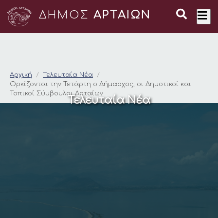
ΔΗΜΟΣ
ΑΡΤΑΙΩΝ
Ορκίζονται την Τετά
Αρχική
Τελευταία Νέα
Ορκίζονται την Τετάρτη ο Δήμαρχος, οι Δημοτικοί και
Τοπικοί Σύμβουλοι Αρταίων
Τελευταία Νέα