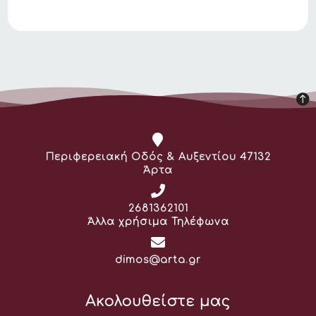
Διεύθυνση:
Περιφερειακή Οδός & Αυξεντίου 47132
Άρτα
Τηλέφωνο:
2681362101
Άλλα χρήσιμα Τηλέφωνα
Email:
dimos@arta.gr
Ακολουθείστε μας