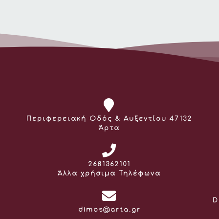
Διεύθυνση:
Περιφερειακή Οδός & Αυξεντίου 47132
Άρτα
Τηλέφωνο:
2681362101
Άλλα χρήσιμα Τηλέφωνα
D
Email:
dimos@arta.gr