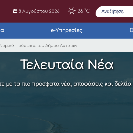
Αναζήτηση
°
26
C
8 Αυγούστου 2026
τα
e-Υπηρεσίες
D
Πρόεδροι στα Νομικά
α Νομικά Πρόσωπα του Δήμου Αρταίων
Τελευταία Νέα
ε με τα πιο πρόσφατα νέα, αποφάσεις και δελτία