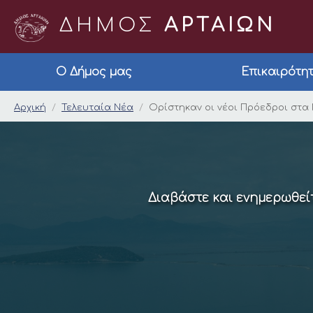
ΔΗΜΟΣ
ΑΡΤΑΙΩΝ
Ο Δήμος μας
Επικαιρότη
Ορίστηκαν οι νέοι 
Αρχική
Τελευταία Νέα
Ορίστηκαν οι νέοι Πρόεδροι στ
Διαβάστε και ενημερωθείτ