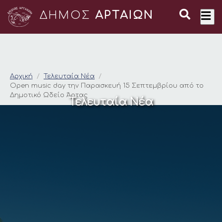
ΔΗΜΟΣ
ΑΡΤΑΙΩΝ
Open music day την
Αρχική
Τελευταία Νέα
Open music day την Παρασκευή 15 Σεπτεμβρίου από το
Δημοτικό Ωδείο Άρτας
Τελευταία Νέα