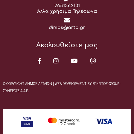
Τηλέφωνο:
2681362101
Άλλα χρήσιμα Τηλέφωνα
Email:
dimos@arta.gr
Ακολουθείστε μας
© COPYRIGHT ΔΗΜΟΣ ΑΡΤΑΙΩΝ | WEB DEVELOPMENT BY ΕΓΚΡΙΤΟΣ GROUP -
ΣΥΝΕΡΓΑΣΙΑ Α.Ε.