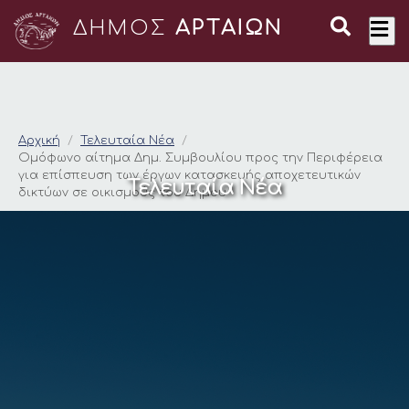
ΔΗΜΟΣ
ΑΡΤΑΙΩΝ
Ομόφωνο αίτημα Δημ
Αρχική
Τελευταία Νέα
Ομόφωνο αίτημα Δημ. Συμβουλίου προς την Περιφέρεια
για επίσπευση των έργων κατασκευής αποχετευτικών
Τελευταία Νέα
δικτύων σε οικισμούς του Δήμου