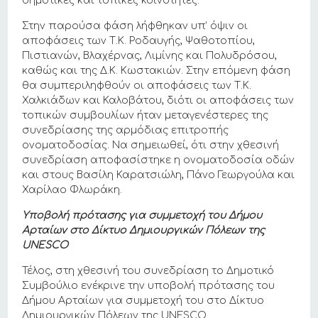
δημοτικές και τοπικές κοινότητες.
Στην παρούσα φάση λήφθηκαν υπ’ όψιν οι
αποφάσεις των Τ.Κ. Ροδαυγής, Ψαθοτοπίου,
Πιστιανών, Βλαχέρνας, Λιμίνης και Πολυδρόσου,
καθώς και της Δ.Κ. Κωστακιών. Στην επόμενη φάση
θα συμπεριληφθούν οι αποφάσεις των Τ.Κ.
Χαλκιάδων και Καλοβάτου, διότι οι αποφάσεις των
τοπικών συμβουλίων ήταν μεταγενέστερες της
συνεδρίασης της αρμόδιας επιτροπής
ονοματοδοσίας. Να σημειωθεί, ότι στην χθεσινή
συνεδρίαση αποφασίστηκε η ονοματοδοσία οδών
και στους Βασίλη Καρατσιώλη, Πάνο Γεωργούλα και
Χαρίλαο Φλωράκη.
Υποβολή πρότασης για συμμετοχή του Δήμου
Αρταίων στο Δίκτυο Δημιουργικών Πόλεων της
UNESCO
Τέλος, στη χθεσινή του συνεδρίαση το Δημοτικό
Συμβούλιο ενέκρινε την υποβολή πρότασης του
Δήμου Αρταίων για συμμετοχή του στο Δίκτυο
Δημιουργικών Πόλεων της UNESCO.