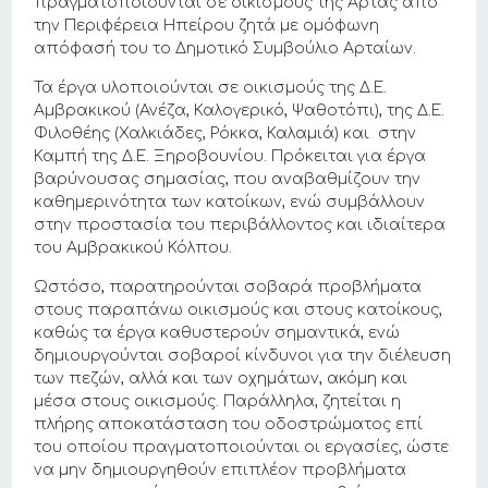
πραγματοποιούνται σε οικισμούς της Άρτας από
την Περιφέρεια Ηπείρου ζητά με ομόφωνη
απόφασή του το Δημοτικό Συμβούλιο Αρταίων.
Τα έργα υλοποιούνται σε οικισμούς της Δ.Ε.
Αμβρακικού (Ανέζα, Καλογερικό, Ψαθοτόπι), της Δ.Ε.
Φιλοθέης (Χαλκιάδες, Ρόκκα, Καλαμιά) και στην
Καμπή της Δ.Ε. Ξηροβουνίου. Πρόκειται για έργα
βαρύνουσας σημασίας, που αναβαθμίζουν την
καθημερινότητα των κατοίκων, ενώ συμβάλλουν
στην προστασία του περιβάλλοντος και ιδιαίτερα
του Αμβρακικού Κόλπου.
Ωστόσο, παρατηρούνται σοβαρά προβλήματα
στους παραπάνω οικισμούς και στους κατοίκους,
καθώς τα έργα καθυστερούν σημαντικά, ενώ
δημιουργούνται σοβαροί κίνδυνοι για την διέλευση
των πεζών, αλλά και των οχημάτων, ακόμη και
μέσα στους οικισμούς. Παράλληλα, ζητείται η
πλήρης αποκατάσταση του οδοστρώματος επί
του οποίου πραγματοποιούνται οι εργασίες, ώστε
να μην δημιουργηθούν επιπλέον προβλήματα