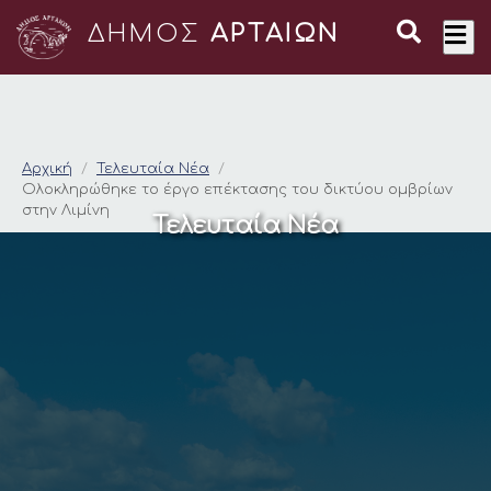
ΔΗΜΟΣ
ΑΡΤΑΙΩΝ
Ολοκληρώθηκε το έργ
Αρχική
Τελευταία Νέα
Ολοκληρώθηκε το έργο επέκτασης του δικτύου ομβρίων
στην Λιμίνη
Τελευταία Νέα