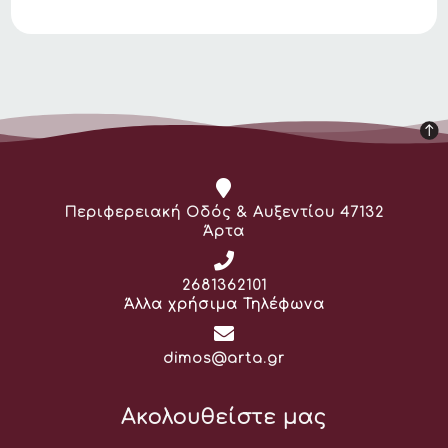
Διεύθυνση:
Περιφερειακή Οδός & Αυξεντίου 47132
Άρτα
Τηλέφωνο:
2681362101
Άλλα χρήσιμα Τηλέφωνα
Email:
dimos@arta.gr
Ακολουθείστε μας