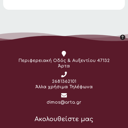
Διεύθυνση:
Περιφερειακή Οδός & Αυξεντίου 47132
Άρτα
Τηλέφωνο:
2681362101
Άλλα χρήσιμα Τηλέφωνα
Email:
dimos@arta.gr
Ακολουθείστε μας