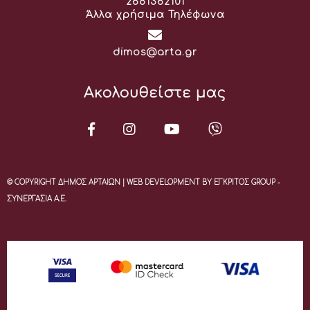
Τηλέφωνο:
2681362101
Άλλα χρήσιμα Τηλέφωνα
Email:
dimos@arta.gr
Ακολουθείστε μας
© COPYRIGHT ΔΗΜΟΣ ΑΡΤΑΙΩΝ | WEB DEVELOPMENT BY ΕΓΚΡΙΤΟΣ GROUP -
ΣΥΝΕΡΓΑΣΙΑ Α.Ε.