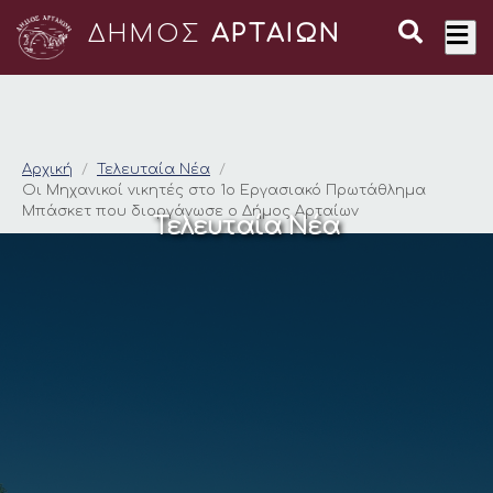
ΔΗΜΟΣ
ΑΡΤΑΙΩΝ
Οι Μηχανικοί νικητ
Αρχική
Τελευταία Νέα
Οι Μηχανικοί νικητές στο 1ο Εργασιακό Πρωτάθλημα
Μπάσκετ που διοργάνωσε ο Δήμος Αρταίων
Τελευταία Νέα