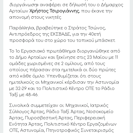
διοργάνωση
» αναφέρει σε δήλωσή του ο Δήμαρχος
Αρταίων
Χρήστος Τσιρογιάννης
, που έκανε την
απονομή στους νικητές.
Παράλληλα, βραβεύτηκε ο Στράτος Τσώνος,
Αντιπρόεδρος της ΕΚΣΒΑΔΕ, για την 40ετή
προσφορά του στο χώρο του τοπικού μπάσκετ.
Το 1ο Εργασιακό πρωτάθλημα διοργανώθηκε από
το Δήμο Αρταίων και ξεκίνησε στις 23 Μαΐου με 11
ομάδες χωρισμένες σε 2 ομίλους, από τους
οποίους πέρασαν στα ημιτελικά οι δύο πρώτες
από κάθε όμιλο. Υπενθυμίζεται ότι στους
ημιτελικούς οι Μηχανικοί κέρδισαν την Αστυνομία
με 32-29 και το Πολιτιστικό Κέντρο ΟΤΕ το Ράδιο
Ταξί με 48-46.
Συνολικά συμμετείχαν οι: Μηχανικοί, Ιατρικός
Σύλλογος Άρτας, Ράδιο Ταξί Άρτας, Νοσοκομείο
Άρτας, Πυροσβεστική Άρτας, Περιφερειακή
Ενότητα Άρτας, Πολιτιστικό Κέντρο Εργαζομένων
ΟΤΕ, Αστυνομία, Πτηνοτροφικός Συνεταιρισμός