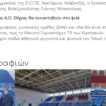
αμματέας της Ε.Ο.ΠΕ. Νεκτάριος Χαλβατζής, ο Εκτελε
θνής Βολεϊμπολίστας Γιάννης Μπασούκας.
 και Α.Ο. Θήρας θα συναντηθούν στο φιλέ
ρυφαίες γυναικείες ομάδες βόλεϊ και όλα θα είναι έ
εται, πως το Κλειστό Γυμναστήριο Τ9 των Κωστακιών, 
τυχία πολλά αθλητικά γεγονότα και φυσικά τον Τελικό
ραφιών