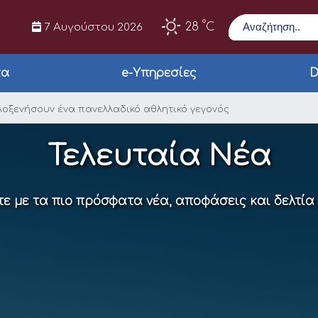
Αναζήτηση
°
28
C
7 Αυγούστου 2026
τα
e-Υπηρεσίες
D
ζονται να φιλοξενήσο
λοξενήσουν ένα πανελλαδικό αθλητικό γεγονός
Τελευταία Νέα
ε με τα πιο πρόσφατα νέα, αποφάσεις και δελτία