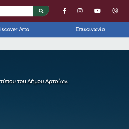
iscover Arta
Επικοινωνία
υν ένα πανελλαδικό 
 τύπου του Δήμου Αρταίων.