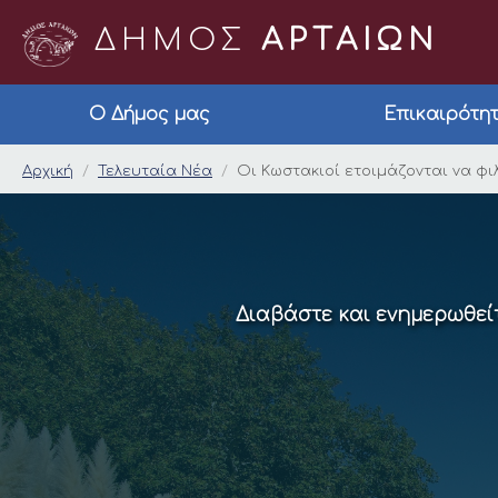
ΔΗΜΟΣ
ΑΡΤΑΙΩΝ
Ο Δήμος μας
Επικαιρότη
Οι Κωστακιοί ετοιμά
Αρχική
Τελευταία Νέα
Οι Κωστακιοί ετοιμάζονται να φι
Διαβάστε και ενημερωθείτ