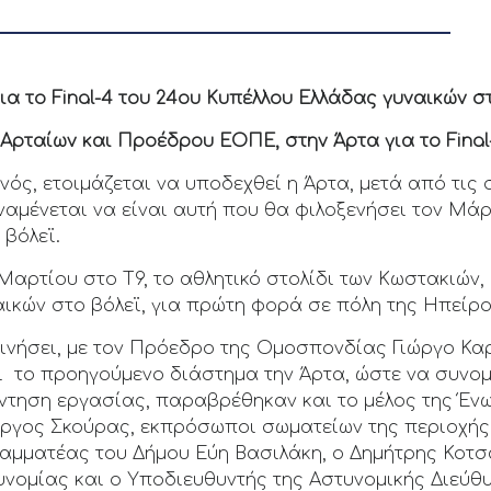
για το Final-4 του 24ου Κυπέλλου Ελλάδας γυναικών στ
ρταίων και Προέδρου ΕΟΠΕ, στην Άρτα για το Final
νός, ετοιμάζεται να υποδεχθεί η Άρτα, μετά από τις 
ναμένεται να είναι αυτή που θα φιλοξενήσει τον Μάρτ
 βόλεϊ.
1 Μαρτίου στο Τ9, το αθλητικό στολίδι των Κωστακιών
ικών στο βόλεϊ, για πρώτη φορά σε πόλη της Ηπείρο
κινήσει, με τον Πρόεδρο της Ομοσπονδίας Γιώργο Κα
 το προηγούμενο διάστημα την Άρτα, ώστε να συνομι
νάντηση εργασίας, παραβρέθηκαν και το μέλος της 
Γιώργος Σκούρας, εκπρόσωποι σωματείων της περιοχής,
ραμματέας του Δήμου Εύη Βασιλάκη, ο Δημήτρης Κοτσ
νομίας και ο Υποδιευθυντής της Αστυνομικής Διεύθυ