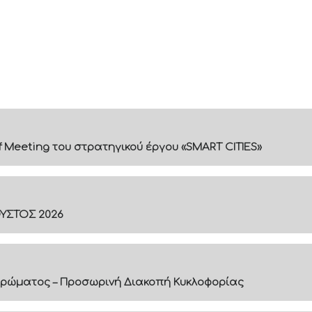
f Meeting του στρατηγικού έργου «SMART CITIES»
ΟΥΣΤΟΣ 2026
ρώματος – Προσωρινή Διακοπή Κυκλοφορίας