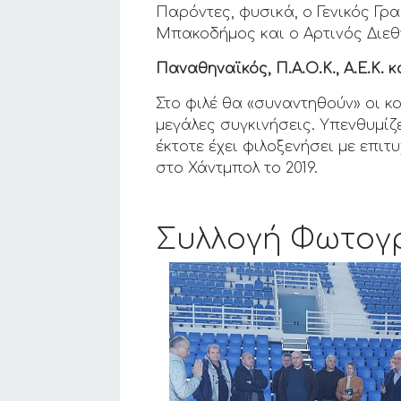
Παρόντες, φυσικά, ο Γενικός Γρ
Μπακοδήμος και o Αρτινός Διε
Παναθηναϊκός, Π.Α.Ο.Κ., Α.Ε.Κ.
Στο φιλέ θα «συναντηθούν» οι κο
μεγάλες συγκινήσεις. Υπενθυμίζ
έκτοτε έχει φιλοξενήσει με επι
στο Χάντμπολ το 2019.
Συλλογή Φωτογ