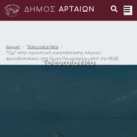
ΔΗΜΟΣ
ΑΡΤΑΙΩΝ
“Όχι” στην προοπτι
Αρχική
Τελευταία Νέα
“Όχι” στην προοπτική εγκατάστασης πλωτού
φωτοβολταϊκού στη Λίμνη Πουρναρίου από την ΚΕΔΕ
Τελευταία Νέα