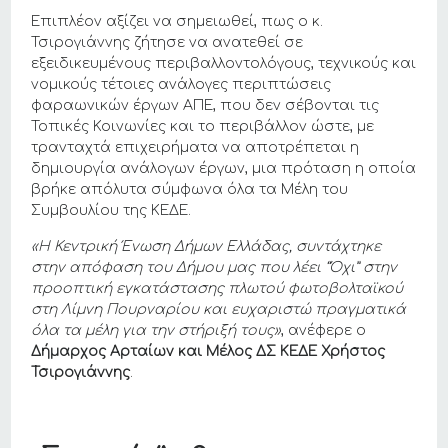
Επιπλέον αξίζει να σημειωθεί, πως ο κ.
Τσιρογιάννης ζήτησε να ανατεθεί σε
εξειδικευμένους περιβαλλοντολόγους, τεχνικούς και
νομικούς τέτοιες ανάλογες περιπτώσεις
φαραωνικών έργων ΑΠΕ, που δεν σέβονται τις
Τοπικές Κοινωνίες και το περιβάλλον ώστε, με
τρανταχτά επιχειρήματα να αποτρέπεται η
δημιουργία ανάλογων έργων, μια πρόταση η οποία
βρήκε απόλυτα σύμφωνα όλα τα Μέλη του
Συμβουλίου της ΚΕΔΕ.
«Η
Κεντρ
ι
κ
ή Έ
νωση
Δ
ή
μων
Ελλ
ά
δ
α
ς
,
σ
υ
ντ
ά
χτηκε
στην
α
π
ό
φ
α
ση
το
υ
Δ
ή
μο
υ
μ
α
ς
πο
υ
λ
έ
ε
ι “Ό
χ
ι”
στην
προοπτ
ι
κ
ή
εγκ
α
τ
ά
στ
α
σης
πλωτο
ύ
φωτοβολτ
αϊ
κο
ύ
στη
Λ
ί
μνη
Πο
υ
ρν
α
ρ
ί
ο
υ και ευχαριστώ πραγματικά
όλα
τ
α
μ
έ
λη
γ
ια
την
στ
ή
ρ
ι
ξ
ή
τους»
,
ανέφερε ο
Δήμαρχος Αρταίων και Μέλος ΔΣ ΚΕΔΕ Χρήστος
Τσιρογιάννης
.