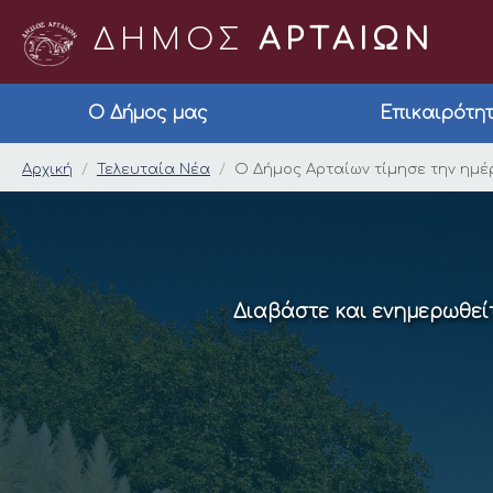
ΔΗΜΟΣ
ΑΡΤΑΙΩΝ
Ο Δήμος μας
Επικαιρότη
Ο Δήμος Αρταίων τίμ
Αρχική
Τελευταία Νέα
Ο Δήμος Αρταίων τίμησε την ημέ
Διαβάστε και ενημερωθείτ