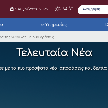
Αναζήτηση
°
34
C
6 Αυγούστου 2026
τα
e-Υπηρεσίες
D
ησε την ημέρα της γ
ρα της γυναίκας με δύο δράσεις
Τελευταία Νέα
ε με τα πιο πρόσφατα νέα, αποφάσεις και δελτία