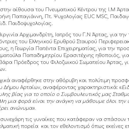
την αίθουσα του Πνευματικού Κέντρου της Ι.Μ Άρτας
 Ειρήνη Παπαγιάννη, Πτ. Ψυχολογίας EUC MSC, Παιδα
Ειδ. Παιδοψυχολογίας.
Βιργινία Αρχιμανδρίτη, Ιατρός του Γ.Ν Άρτας, για τη
όντριες του Ελληνικού Ερυθρού Σταυρού Περιφερειακ
ς, η Γεωργία Πατέντα Επιχειρηματίας, για την προσ
Σταματούλα Παπαδημητρίου Ερασιτέχνης ηθοποιός, γι
υβάρα Πρόεδρος του Φιλοζωικού Σωματείου Άρτας, γ
ων.
ρχικά αναφέρθηκε στην αθόρυβη και πολύτιμη προσφ
υ Δήμου Αρταίων, αναφέροντας χαρακτηριστικά: «
Ει
υλης βίας για το οπ
οίο ο Συμβουλευτικός μας Σταθμό
λλη μια φορά είναι την ανάγκη να μάθουμε όλοι την 
έρει ανώνυμα»
.
ς συνεχάρη τις γυναίκες που κατάφεραν να σπάσουν τ
ελματική πορεία και τον εθελοντισμό όπως εκείνες