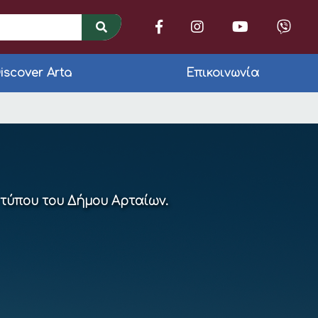
iscover Arta
Επικοινωνία
υναίκας με δύο δράσ
 τύπου του Δήμου Αρταίων.