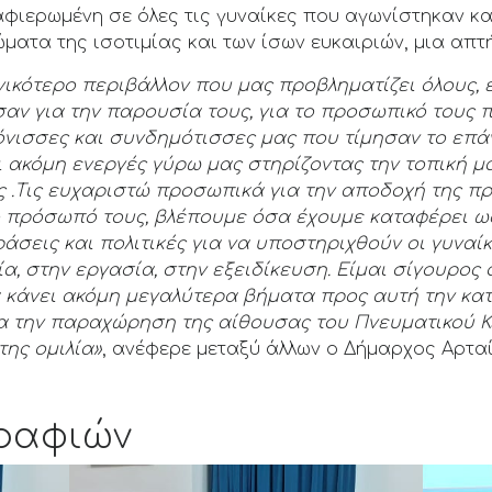
αφιερωμένη σε όλες τις γυναίκες που αγωνίστηκαν κα
ματα της ισοτιμίας και των ίσων ευκαιριών, μια απτ
νικότερο
περιβάλλον που μας προβληματίζει όλους, 
σαν για την παρουσία τους, για το προσωπικό τους
τόνισσες και συνδημότισσες μας που τίμησαν το επά
ι ακόμη ενεργές γύρω μας στηρίζοντας την τοπική μα
ς .Τις ευχαριστώ προσωπικά για την αποδοχή της π
ο πρόσωπό τους, βλέπουμε όσα έχουμε καταφέρει ως
σεις και πολιτικές για να υποστηριχθούν οι γυναίκ
ία,
στην εργασία, στην εξειδίκευση.
Είμαι σίγουρος ό
 κάνει ακόμη μεγαλύτερα βήματα προς αυτή την κα
για την παραχώρηση της αίθουσας του Πνευματικού Κ
της ομιλία»
, ανέφερε μεταξύ άλλων ο Δήμαρχος Αρταί
ραφιών