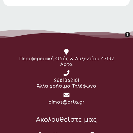
Διεύθυνση:
Περιφερειακή Οδός & Αυξεντίου 47132
Άρτα
Τηλέφωνο:
2681362101
Άλλα χρήσιμα Τηλέφωνα
Email:
dimos@arta.gr
Ακολουθείστε μας