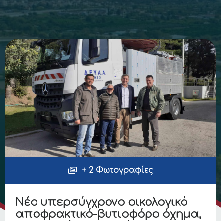
+ 2 Φωτογραφίες
Νέο υπερσύγχρονο οικολογικό
αποφρακτικό-βυτιοφόρο όχημα,