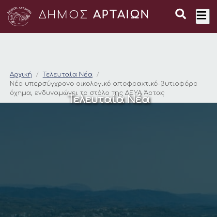
ΔΗΜΟΣ
ΑΡΤΑΙΩΝ
Νέο υπερσύγχρονο ο
Αρχική
Τελευταία Νέα
Νέο υπερσύγχρονο οικολογικό αποφρακτικό-βυτιοφόρο
όχημα, ενδυναμώνει το στόλο της ΔΕΥΑ Άρτας
Τελευταία Νέα