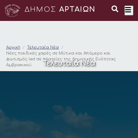
ΔΗΜΟΣ
ΑΡΤΑΙΩΝ
Νέες παιδικές χαρές
Αρχική
Τελευταία Νέα
Νέες παιδικές χαρές σε Μύτικα και Απόμερο και
φωτισμός led σε πλατείες της Δημοτικής Ενότητας
Τελευταία Νέα
Αμβρακικού