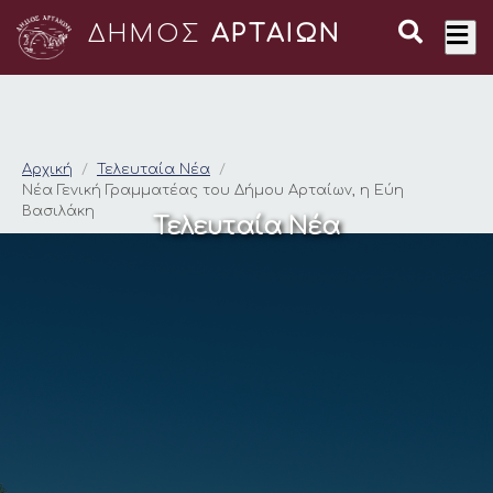
ΔΗΜΟΣ
ΑΡΤΑΙΩΝ
Νέα Γενική Γραμματέ
Αρχική
Τελευταία Νέα
Νέα Γενική Γραμματέας του Δήμου Αρταίων, η Εύη
Βασιλάκη
Τελευταία Νέα