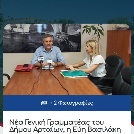
+ 2 Φωτογραφίες
Νέα Γενική Γραμματέας του
Δήμου Αρταίων, η Εύη Βασιλάκη