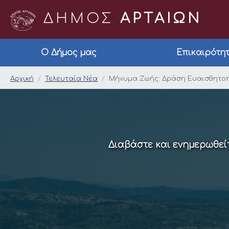
ΔΗΜΟΣ
ΑΡΤΑΙΩΝ
Ο Δήμος μας
Επικαιρότη
Μήνυμα Ζωής: Δράση
Αρχική
Τελευταία Νέα
Μήνυμα Ζωής: Δράση Ευαισθητοπ
Διαβάστε και ενημερωθείτ