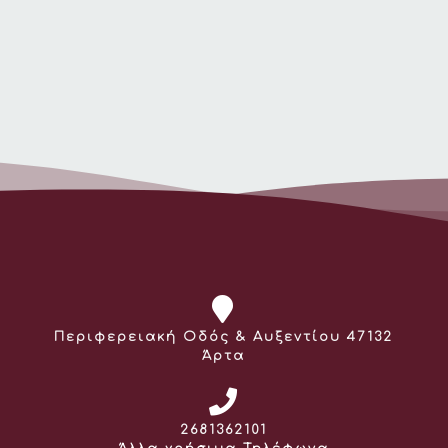
Διεύθυνση:
Περιφερειακή Οδός & Αυξεντίου 47132
Άρτα
Τηλέφωνο:
2681362101