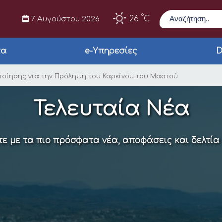
Αναζήτηση
°
26
C
7 Αυγούστου 2026
τα
e-Υπηρεσίες
D
 Ευαισθητοποίησης γ
οίησης για την Πρόληψη του Καρκίνου του Μαστού
Τελευταία Νέα
ε με τα πιο πρόσφατα νέα, αποφάσεις και δελτία