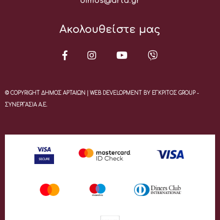
Email:
dimos@arta.gr
Ακολουθείστε μας
© COPYRIGHT ΔΗΜΟΣ ΑΡΤΑΙΩΝ | WEB DEVELOPMENT BY ΕΓΚΡΙΤΟΣ GROUP -
ΣΥΝΕΡΓΑΣΙΑ Α.Ε.