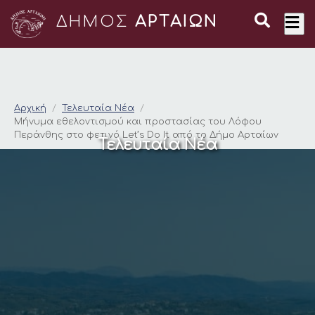
ΔΗΜΟΣ
ΑΡΤΑΙΩΝ
Μήνυμα εθελοντισμού
Αρχική
Τελευταία Νέα
Μήνυμα εθελοντισμού και προστασίας του Λόφου
Περάνθης στο φετινό Let’s Do It από το Δήμο Αρταίων
Τελευταία Νέα