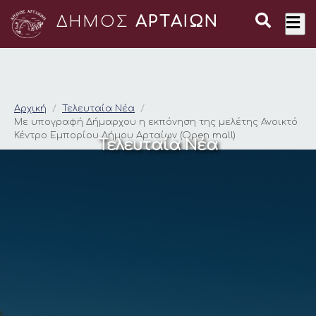
ΔΗΜΟΣ
ΑΡΤΑΙΩΝ
Με υπογραφή Δήμαρχ
Αρχική
Τελευταία Νέα
Με υπογραφή Δήμαρχου η εκπόνηση της μελέτης Ανοικτό
Κέντρο Εμπορίου Δήμου Αρταίων (Open mall)
Τελευταία Νέα