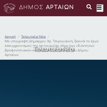
ΔΗΜΟΣ
ΑΡΤΑΙΩΝ
Με υπογραφή Δημάρχο
Αρχική
Τελευταία Νέα
Με υπογραφή Δημάρχου Χρ. Τσιρογιάννη, ξεκινά το έργο
εκσυγχρονισμού της λειτουργίας όλων των ιδιόκτητων
Τελευταία Νέα
βρεφονηπιακών και παιδικών σταθμών του Δήμου
Αρταίων