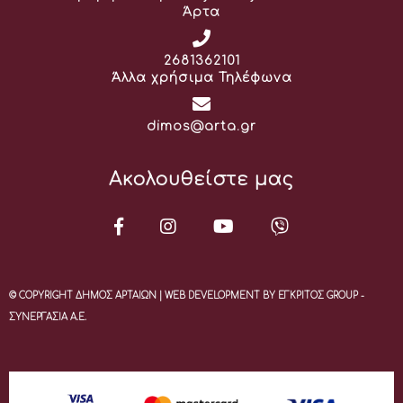
Άρτα
Τηλέφωνο:
2681362101
Άλλα χρήσιμα Τηλέφωνα
Email:
dimos@arta.gr
Ακολουθείστε μας
© COPYRIGHT ΔΗΜΟΣ ΑΡΤΑΙΩΝ | WEB DEVELOPMENT BY ΕΓΚΡΙΤΟΣ GROUP -
ΣΥΝΕΡΓΑΣΙΑ Α.Ε.