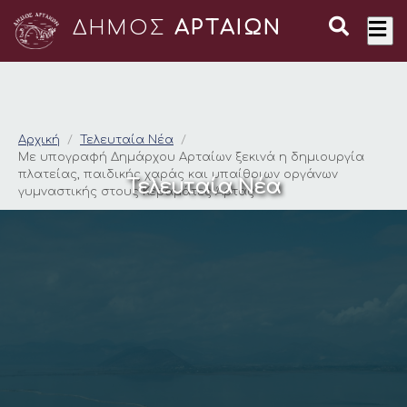
ΔΗΜΟΣ
ΑΡΤΑΙΩΝ
Με υπογραφή Δημάρχ
Αρχική
Τελευταία Νέα
Με υπογραφή Δημάρχου Αρταίων ξεκινά η δημιουργία
πλατείας, παιδικής χαράς και υπαίθριων οργάνων
Τελευταία Νέα
γυμναστικής στους Κεραμάτες Άρτας