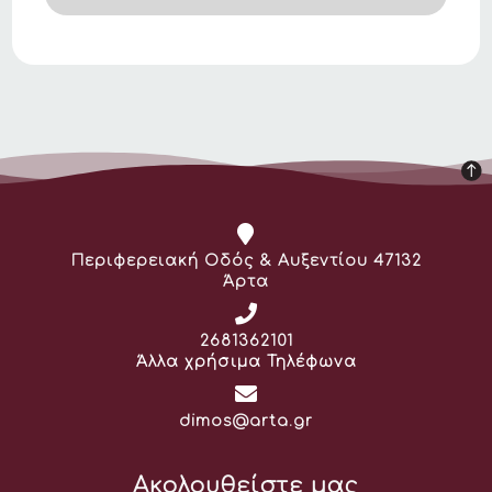
Διεύθυνση:
Περιφερειακή Οδός & Αυξεντίου 47132
Άρτα
Τηλέφωνο:
2681362101
Άλλα χρήσιμα Τηλέφωνα
Email:
dimos@arta.gr
Ακολουθείστε μας