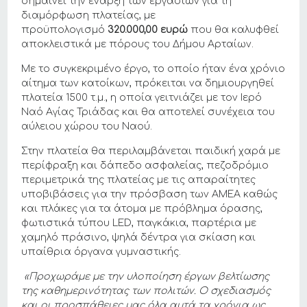
σημαίνει την έναρξη των εργασιών για τη
διαμόρφωση πλατείας, με
προϋπολογισμό
320.000,00 ευρώ
που θα καλυφθεί
αποκλειστικά με πόρους του Δήμου Αρταίων.
Με το συγκεκριμένο έργο, το οποίο ήταν ένα χρόνιο
αίτημα των κατοίκων, πρόκειται να δημιουργηθεί
πλατεία 1500 τ.μ., η οποία γειτνιάζει με τον Ιερό
Ναό Αγίας Τριάδας και θα αποτελεί συνέχεια του
αύλειου χώρου του Ναού.
Στην πλατεία θα περιλαμβάνεται παιδική χαρά με
περίφραξη και δάπεδο ασφαλείας, πεζοδρόμιο
περιμετρικά της πλατείας με τις απαραίτητες
υποβιβάσεις για την πρόσβαση των ΑΜΕΑ καθώς
και πλάκες για τα άτομα με πρόβλημα όρασης,
φωτιστικά τύπου LED, παγκάκια, παρτέρια με
χαμηλό πράσινο, ψηλά δέντρα για σκίαση και
υπαίθρια όργανα γυμναστικής.
«Προχωράμε με την υλοποίηση έργων βελτίωσης
της καθημερινότητας των πολιτών. Ο σχεδιασμός
και οι προσπάθειες μας όλα αυτά τα χρόνια ως