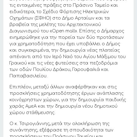
τις ενταγμένες πράξεις στο Πράσινο Ταμείο και
ειδικότερα, το Σχέδιο Φόρτισης Ηλεκτρικών
Οχημάτων (ΣΦΗΟ) στο Δήμο Αρταίων και τα
βραβεία της μελέτης του Αρχιτεκτονικού
Διαγωνισμού του «Οpen mall». Επίσης ο Δήμαρχος
ενημερώθηκε για την πορεία των δύο προτάσεων
για χρηματοδότηση που έχει υποβάλλει ο Δήμος
και συγκεκριμένα, την δημιουργία νέας πλατείας
απέναντι από τον Ιερό Ναό του Αγίου Μάξιμου του
Γραικού και τις νέες φυτεύσεις στα πεζοδρόμια
των οδών Πουλίου Δράκου, Γαρουφαλιά και
Παπαβασιλείου.
Επιπλέον, μεταξύ άλλων αναφέρθηκαν και στις
προσκλήσεις χρηματοδότησης έργων ανάπλασης
κοινόχρηστων χώρων, για την δημιουργία παιδικής
χαράς ΑμεΑ και την δημιουργία νέου δημοτικού
χώρου στάθμευσης.
Ο κ. Τσιρογιάννης
,
μετά την ολοκλήρωση της
συνάντησης, εξέφρασε τη σπουδαιότητα των
προσκλήσεων του Πράσινου Ταμείου και