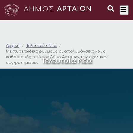
ΔΗΜΟΣ
ΑΡΤΑΙΩΝ
Με πυρετώδεις ρυθμ
Αρχική
Τελευταία Νέα
Με πυρετώδεις ρυθμούς οι απολυμάνσεις και ο
καθαρισμός από τον Δήμο Αρταίων των σχολικών
Τελευταία Νέα
συγκροτημάτων