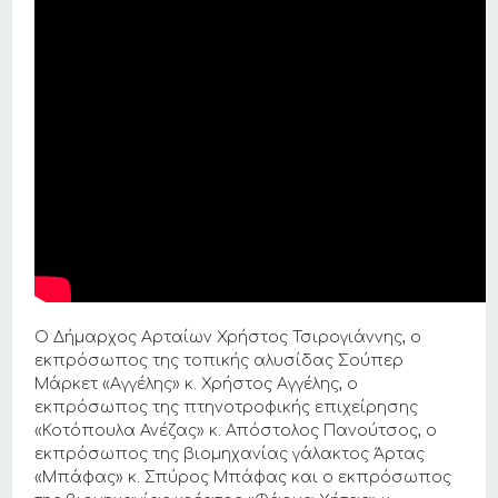
Ο Δήμαρχος Αρταίων Χρήστος Τσιρογιάννης, ο
εκπρόσωπος της τοπικής αλυσίδας Σούπερ
Μάρκετ «Αγγέλης» κ. Χρήστος Αγγέλης, ο
εκπρόσωπος της πτηνοτροφικής επιχείρησης
«Κοτόπουλα Ανέζας» κ. Απόστολος Πανούτσος, ο
εκπρόσωπος της βιομηχανίας γάλακτος Άρτας
«Μπάφας» κ. Σπύρος Μπάφας και ο εκπρόσωπος