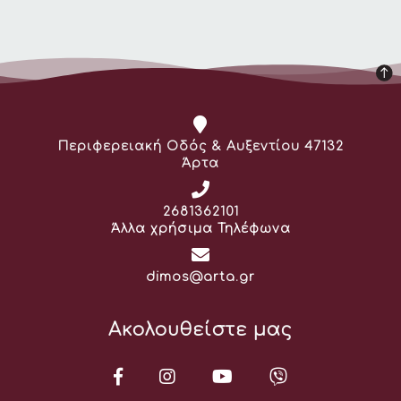
Διεύθυνση:
Περιφερειακή Οδός & Αυξεντίου 47132
Άρτα
Τηλέφωνο:
2681362101
Άλλα χρήσιμα Τηλέφωνα
Email:
dimos@arta.gr
Ακολουθείστε μας