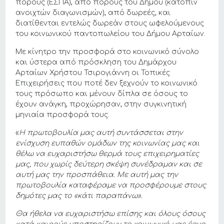
πόρους (ΕΣΠΑ), από πόρους του Δήμου (κατόπιν
ανοιχτών διαγωνισμών), από δωρεές, και
διατίθενται εντελώς δωρεάν στους ωφελούμενους
του κοινωνικού παντοπωλείου του Δήμου Αρταίων.
Με κίνητρο την προσφορά στο κοινωνικό σύνολο
και ύστερα από πρόσκληση του Δημάρχου
Αρταίων Χρήστου Τσιρογιάννη οι Τοπικές
Επιχειρήσεις που ποτέ δεν ξεχνούν το κοινωνικό
τους πρόσωπο και μένουν δίπλα σε όσους το
έχουν ανάγκη, προχώρησαν, στην συγκινητική
μηνιαία προσφορά τους.
«
Η πρωτοβουλία μας αυτή συντάσσεται στην
ενίσχυση ευπαθών ομάδων της κοινωνίας μας και
θέλω να ευχαριστήσω θερμά τους επιχειρηματίες
μας, που χωρίς δεύτερη σκέψη συνέδραμαν και σε
αυτή μας την προσπάθεια. Με αυτή μας την
πρωτοβουλία καταφέραμε να προσφέρoυμε στους
δημότες μας το «κάτι παραπάνω».
Θα ήθελα να ευχαριστήσω επίσης και όλους όσους